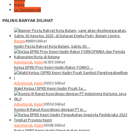
lingga
Lis Darmansyah
PALING BANYAK DILIHAT
Batam
49669 Dilihat
Hadiri Pesta Rakyat Kota Batam, Sabtu 30…
Advetorial
,
Kepri
41955 Dilihat
Ketua DPRD Prov Kepri Hadiri Rakor FORKO…
Advetorial
,
Kepri
39353 Dilihat
Wakil Ketua I DPRD Kepri Hadiri Pisah Sa…
Advetorial
,
Kepri
30550 Dilihat
Komisi III Rapat Koordinasi dengan PT In…
Advetorial
,
Kepri
30398 Dilihat
Ketua DPRD Kepri Hadiri Pengukuhan Anggo…