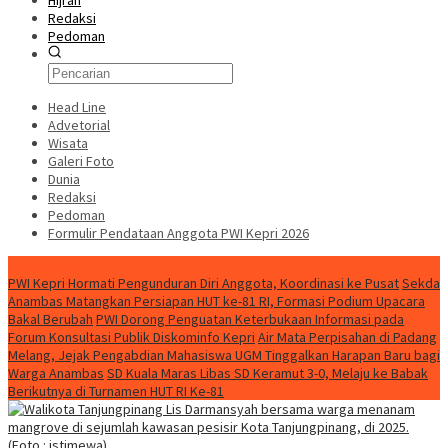
Hijrah
Redaksi
Pedoman
Head Line
Advetorial
Wisata
Galeri Foto
Dunia
Redaksi
Pedoman
Formulir Pendataan Anggota PWI Kepri 2026
Konten Spesial
PWI Kepri Hormati Pengunduran Diri Anggota, Koordinasi ke Pusat
Sekda
Anambas Matangkan Persiapan HUT ke-81 RI, Formasi Podium Upacara
Bakal Berubah
PWI Dorong Penguatan Keterbukaan Informasi pada
Forum Konsultasi Publik Diskominfo Kepri
Air Mata Perpisahan di Padang
Melang, Jejak Pengabdian Mahasiswa UGM Tinggalkan Harapan Baru bagi
Warga Anambas
SD Kuala Maras Libas SD Keramut 3-0, Melaju ke Babak
Berikutnya di Turnamen HUT RI Ke-81