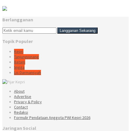
Berlangganan
Topik Populer
Kepri
Tanjungpinang
Batam
lingga
Lis Darmansyah
About
Advertise
Privacy & Policy
Contact
Redaksi
Formulir Pendataan Anggota PWI Kepri 2026
Jaringan Social