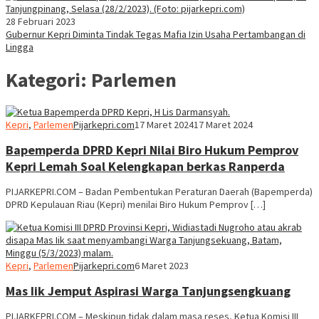
28 Februari 2023
Gubernur Kepri Diminta Tindak Tegas Mafia Izin Usaha Pertambangan di
Lingga
Kategori:
Parlemen
Kepri
,
Parlemen
Pijarkepri.com
17 Maret 2024
17 Maret 2024
Bapemperda DPRD Kepri Nilai Biro Hukum Pemprov
Kepri Lemah Soal Kelengkapan berkas Ranperda
PIJARKEPRI.COM – Badan Pembentukan Peraturan Daerah (Bapemperda)
DPRD Kepulauan Riau (Kepri) menilai Biro Hukum Pemprov […]
Kepri
,
Parlemen
Pijarkepri.com
6 Maret 2023
Mas Iik Jemput Aspirasi Warga Tanjungsengkuang
PIJARKEPRI.COM – Meskipun tidak dalam masa reses, Ketua Komisi III