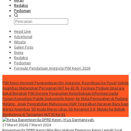
Hijrah
Redaksi
Pedoman
Head Line
Advetorial
Wisata
Galeri Foto
Dunia
Redaksi
Pedoman
Formulir Pendataan Anggota PWI Kepri 2026
Konten Spesial
PWI Kepri Hormati Pengunduran Diri Anggota, Koordinasi ke Pusat
Sekda
Anambas Matangkan Persiapan HUT ke-81 RI, Formasi Podium Upacara
Bakal Berubah
PWI Dorong Penguatan Keterbukaan Informasi pada
Forum Konsultasi Publik Diskominfo Kepri
Air Mata Perpisahan di Padang
Melang, Jejak Pengabdian Mahasiswa UGM Tinggalkan Harapan Baru bagi
Warga Anambas
SD Kuala Maras Libas SD Keramut 3-0, Melaju ke Babak
Berikutnya di Turnamen HUT RI Ke-81
17 Maret 2024
17 Maret 2024
Bapemperda DPRD Kepri Nilai Biro Hukum Pemprov Kepri Lemah Soal