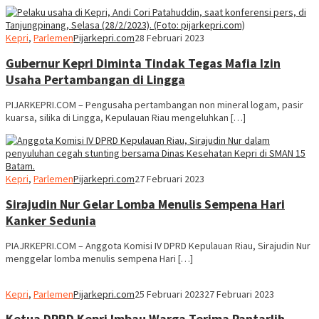
Kepri
,
Parlemen
Pijarkepri.com
28 Februari 2023
Gubernur Kepri Diminta Tindak Tegas Mafia Izin
Usaha Pertambangan di Lingga
PIJARKEPRI.COM – Pengusaha pertambangan non mineral logam, pasir
kuarsa, silika di Lingga, Kepulauan Riau mengeluhkan […]
Kepri
,
Parlemen
Pijarkepri.com
27 Februari 2023
Sirajudin Nur Gelar Lomba Menulis Sempena Hari
Kanker Sedunia
PIAJRKEPRI.COM – Anggota Komisi IV DPRD Kepulauan Riau, Sirajudin Nur
menggelar lomba menulis sempena Hari […]
Kepri
,
Parlemen
Pijarkepri.com
25 Februari 2023
27 Februari 2023
Ketua DPRD Kepri Imbau Warga Terima Pantarlih