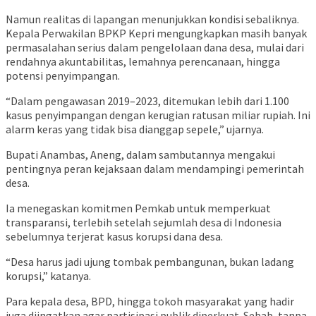
Namun realitas di lapangan menunjukkan kondisi sebaliknya.
Kepala Perwakilan BPKP Kepri mengungkapkan masih banyak
permasalahan serius dalam pengelolaan dana desa, mulai dari
rendahnya akuntabilitas, lemahnya perencanaan, hingga
potensi penyimpangan.
“Dalam pengawasan 2019–2023, ditemukan lebih dari 1.100
kasus penyimpangan dengan kerugian ratusan miliar rupiah. Ini
alarm keras yang tidak bisa dianggap sepele,” ujarnya.
Bupati Anambas, Aneng, dalam sambutannya mengakui
pentingnya peran kejaksaan dalam mendampingi pemerintah
desa.
Ia menegaskan komitmen Pemkab untuk memperkuat
transparansi, terlebih setelah sejumlah desa di Indonesia
sebelumnya terjerat kasus korupsi dana desa.
“Desa harus jadi ujung tombak pembangunan, bukan ladang
korupsi,” katanya.
Para kepala desa, BPD, hingga tokoh masyarakat yang hadir
juga diingatkan agar partisipasi publik diperkuat. Sebab, tanpa