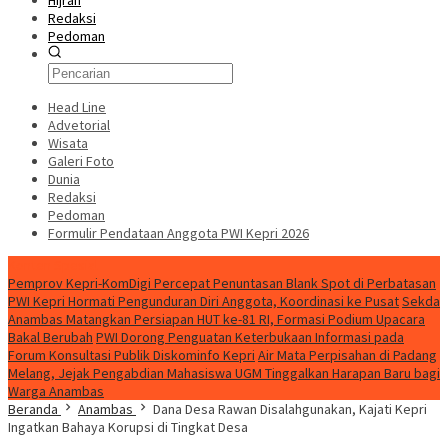
Hijrah
Redaksi
Pedoman
Head Line
Advetorial
Wisata
Galeri Foto
Dunia
Redaksi
Pedoman
Formulir Pendataan Anggota PWI Kepri 2026
Konten Spesial
Pemprov Kepri-KomDigi Percepat Penuntasan Blank Spot di Perbatasan
PWI Kepri Hormati Pengunduran Diri Anggota, Koordinasi ke Pusat
Sekda
Anambas Matangkan Persiapan HUT ke-81 RI, Formasi Podium Upacara
Bakal Berubah
PWI Dorong Penguatan Keterbukaan Informasi pada
Forum Konsultasi Publik Diskominfo Kepri
Air Mata Perpisahan di Padang
Melang, Jejak Pengabdian Mahasiswa UGM Tinggalkan Harapan Baru bagi
Warga Anambas
Beranda
Anambas
Dana Desa Rawan Disalahgunakan, Kajati Kepri
Ingatkan Bahaya Korupsi di Tingkat Desa