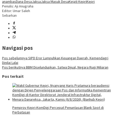
anambas
Dana Desa
Jaksa
Jaksa Masuk Desa
Kejati Kepri
Kepri
Penulis: Aji Anugraha
Editor: Umar Saleh
Sebarkan
Navigasi pos
Pos sebelumnya
SIPD Eror Lumpuhkan Keuangan Daerah, Kemendagri
Dinilai Lalai
Pos berikutnya
BBM Diselundupkan, Satwa Dijual, Negara Rugi Miliaran
Pos terkait
Pemprov Kepri-KomDigi Percepat Penuntasan Blank Spot di
Perbatasan