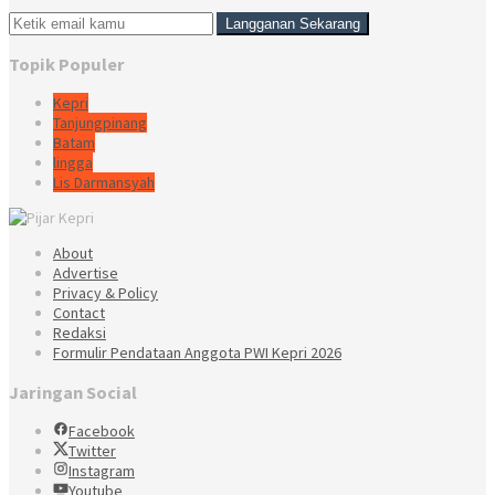
Topik Populer
Kepri
Tanjungpinang
Batam
lingga
Lis Darmansyah
About
Advertise
Privacy & Policy
Contact
Redaksi
Formulir Pendataan Anggota PWI Kepri 2026
Jaringan Social
Facebook
Twitter
Instagram
Youtube