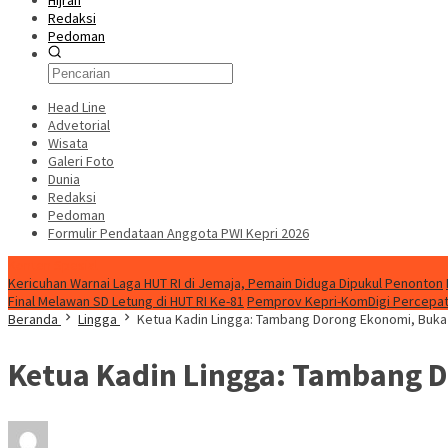
Hijrah
Redaksi
Pedoman
Head Line
Advetorial
Wisata
Galeri Foto
Dunia
Redaksi
Pedoman
Formulir Pendataan Anggota PWI Kepri 2026
Konten Spesial
Kericuhan Warnai Laga HUT RI di Jemaja, Pemain Diduga Dipukul Penonton
Final Melawan SD Letung di HUT RI Ke-81
Pemprov Kepri-KomDigi Percepat
Beranda
Lingga
Ketua Kadin Lingga: Tambang Dorong Ekonomi, Buka 
Ketua Kadin Lingga: Tambang D