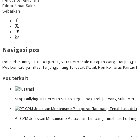
Penulis: Aji Anugraha
Editor: Umar Saleh
Sebarkan
Navigasi pos
Pos sebelumnya
TRC Bergerak, Kota Berbenah: Harapan Warga Tanjungpin
Pos berikutnya
Inflasi Tanjungpinang Tercatat Stabil, Pemko Terus Panta
Pos terkait
Stop Bullying! Ini Deretan Sanksi Tegas bagi Pelajar yang Suka Me
PT CPM Jelaskan Mekanisme Pelaporan Tambang Timah Laut di Ling