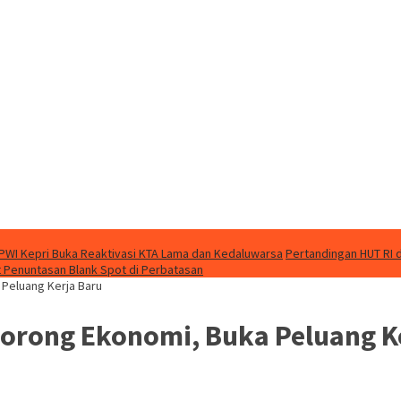
PWI Kepri Buka Reaktivasi KTA Lama dan Kedaluwarsa
Pertandingan HUT RI 
 Penuntasan Blank Spot di Perbatasan
Peluang Kerja Baru
orong Ekonomi, Buka Peluang K