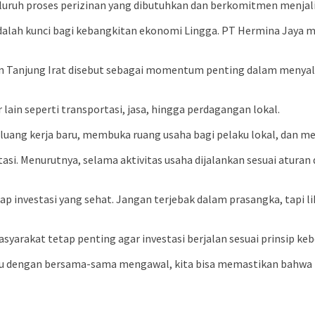
uruh proses perizinan yang dibutuhkan dan berkomitmen menjali
 adalah kunci bagi kebangkitan ekonomi Lingga. PT Hermina Jaya 
han Tanjung Irat disebut sebagai momentum penting dalam meny
ain seperti transportasi, jasa, hingga perdagangan lokal.
luang kerja baru, membuka ruang usaha bagi pelaku lokal, dan m
tasi. Menurutnya, selama aktivitas usaha dijalankan sesuai atu
adap investasi yang sehat. Jangan terjebak dalam prasangka, tapi
yarakat tetap penting agar investasi berjalan sesuai prinsip ke
ru dengan bersama-sama mengawal, kita bisa memastikan bahwa