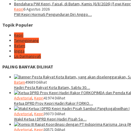
Kepri
6 Agustus 2026
PWI Kepri Hormati Pengunduran Diri Anggo…
Topik Populer
Kepri
Tanjungpinang
Batam
lingga
Lis Darmansyah
PALING BANYAK DILIHAT
Batam
49689 Dilihat
Hadiri Pesta Rakyat Kota Batam, Sabtu 30…
Advetorial
,
Kepri
41974 Dilihat
Ketua DPRD Prov Kepri Hadiri Rakor FORKO…
Advetorial
,
Kepri
39373 Dilihat
Wakil Ketua I DPRD Kepri Hadiri Pisah Sa…
Advetorial
,
Kepri
30571 Dilihat