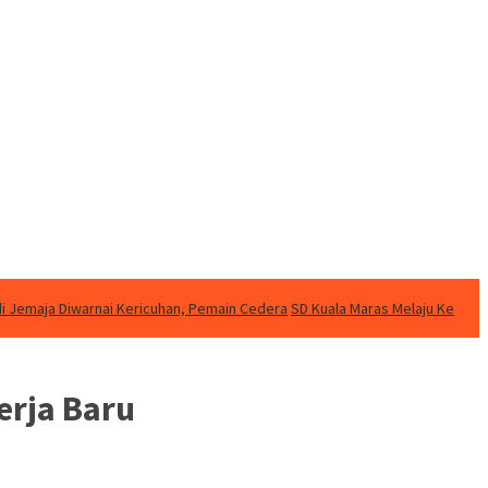
di Jemaja Diwarnai Kericuhan, Pemain Cedera
SD Kuala Maras Melaju Ke
erja Baru