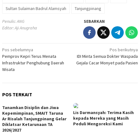
Sultan Sulaiman Badrul Alamsyah
Tanjungpinang
Penulis: ANG
SEBARKAN
Editor: Aji Anugraha
Navigasi
Pos sebelumnya
Pos berikutnya
Pemprov Kepri Terus Menata
IDI Minta Semua Dokter Waspada
pos
Infrastruktur Penghubung Daerah
Gejala Cacar Monyet pada Pasien
Wisata
POS TERKAIT
Tanamkan Disiplin dan Jiwa
Lis Darmansyah: Terima Kasih
Kepemimpinan, SMAIT Taruna
kepada Mereka yang Masih
Ar Risalah Tanjungpinang Gelar
Peduli Mengoreksi Kami
Diklatsar Ketarunaan TA
2026/2027