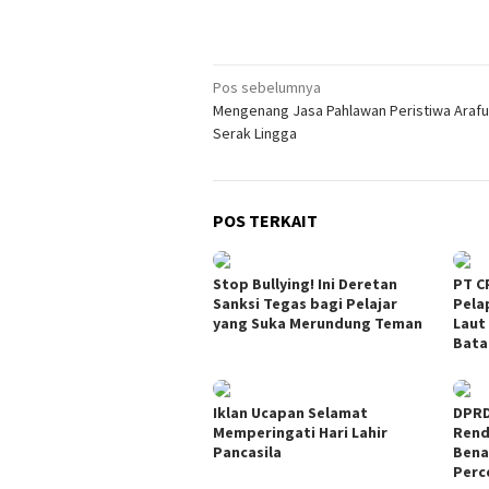
Navigasi
Pos sebelumnya
Mengenang Jasa Pahlawan Peristiwa Arafur
pos
Serak Lingga
POS TERKAIT
Stop Bullying! Ini Deretan
PT C
Sanksi Tegas bagi Pelajar
Pela
yang Suka Merundung Teman
Laut
Bat
Iklan Ucapan Selamat
DPRD
Memperingati Hari Lahir
Rend
Pancasila
Bena
Perc