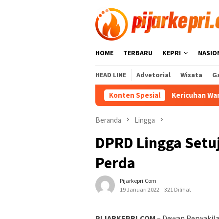
Loncat
ke
konten
HOME
TERBARU
KEPRI
NASIO
HEAD LINE
Advetorial
Wisata
Ga
Konten Spesial
Kericuhan Warnai Laga H
Beranda
Lingga
DPRD Lingga Setu
Perda
Pijarkepri.com
19 Januari 2022
321 Dilihat
PIJARKEPRI.COM
– Dewan Perwakila