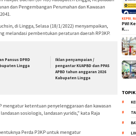
gunan dan Pengembangan Perumahan dan Kawasan
2041.
KEPRI
,
N
PWI Ke
uchsin, di Lingga, Selasa (18/1/2022) menyampaikan,
K…
ng melandasi pembentukan peraturan daerah RP3KP.
lan Pansus DPRD
Iklan penyampaian /
bupaten Lingga
pengantar KUAPBD dan PPAS
APBD tahun anggaran 2026
Kabupaten Lingga
TOPIK
KE
P mengatur ketentuan penyelenggaraan dan kawasan
TA
landasan sosiologis, landasan yuridis,” kata Raja
BA
bentuknya Perda P3KP untuk mengatur
LI