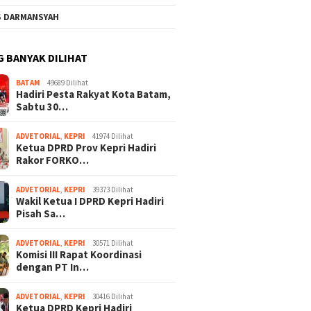
S DARMANSYAH
G BANYAK DILIHAT
BATAM
49689 Dilihat
Hadiri Pesta Rakyat Kota Batam,
Sabtu 30…
ADVETORIAL
,
KEPRI
41974 Dilihat
Ketua DPRD Prov Kepri Hadiri
Rakor FORKO…
ADVETORIAL
,
KEPRI
39373 Dilihat
Wakil Ketua I DPRD Kepri Hadiri
Pisah Sa…
ADVETORIAL
,
KEPRI
30571 Dilihat
Komisi III Rapat Koordinasi
dengan PT In…
ADVETORIAL
,
KEPRI
30416 Dilihat
Ketua DPRD Kepri Hadiri