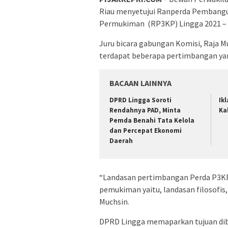
Riau menyetujui Ranperda Pemban
Permukiman
(RP3KP) Lingga 2021 – 
Juru bicara gabungan Komisi, Raja M
terdapat beberapa pertimbangan ya
BACAAN LAINNYA
DPRD Lingga Soroti
Ik
Rendahnya PAD, Minta
Ka
Pemda Benahi Tata Kelola
dan Percepat Ekonomi
Daerah
“Landasan pertimbangan Perda P3K
pemukiman yaitu, landasan filosofis, 
Muchsin.
DPRD Lingga memaparkan tujuan di