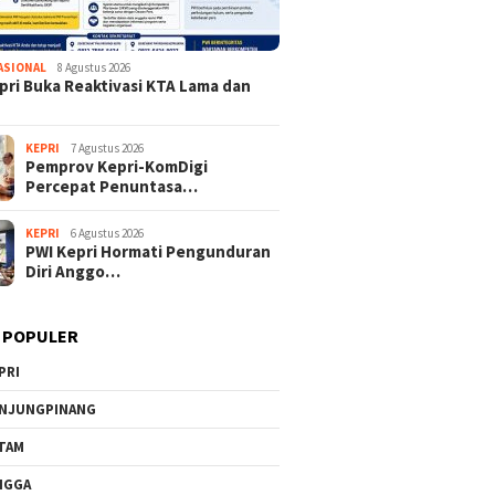
ASIONAL
8 Agustus 2026
pri Buka Reaktivasi KTA Lama dan
KEPRI
7 Agustus 2026
Pemprov Kepri-KomDigi
Percepat Penuntasa…
KEPRI
6 Agustus 2026
PWI Kepri Hormati Pengunduran
Diri Anggo…
 POPULER
PRI
NJUNGPINANG
TAM
NGGA