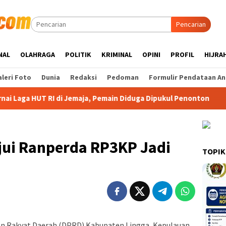
Pencarian
NAL
OLAHRAGA
POLITIK
KRIMINAL
OPINI
PROFIL
HIJRA
leri Foto
Dunia
Redaksi
Pedoman
Formulir Pendataan An
UT RI di Jemaja, Pemain Diduga Dipukul Penonton
PWI Ke
jui Ranperda RP3KP Jadi
TOPIK
n Rakyat Daerah (DPRD) Kabupaten Lingga, Kepulauan