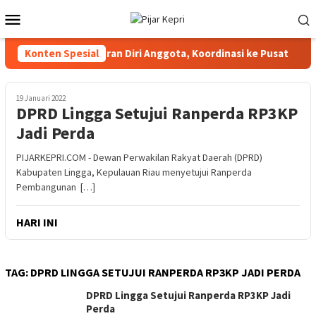
Loncat
Menu
ke
Mobile
konten
 Hormati Pengunduran Diri Anggota, Koordinasi ke Pusat
Konten Spesial
19 Januari 2022
DPRD Lingga Setujui Ranperda RP3KP
Jadi Perda
PIJARKEPRI.COM - Dewan Perwakilan Rakyat Daerah (DPRD)
Kabupaten Lingga, Kepulauan Riau menyetujui Ranperda
Pembangunan […]
HARI INI
TAG:
DPRD LINGGA SETUJUI RANPERDA RP3KP JADI PERDA
DPRD Lingga Setujui Ranperda RP3KP Jadi
Perda