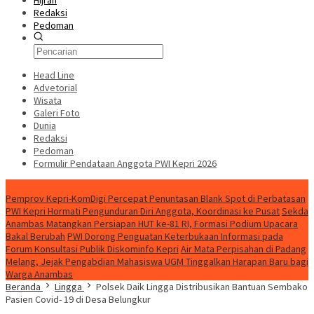
Hijrah
Redaksi
Pedoman
Head Line
Advetorial
Wisata
Galeri Foto
Dunia
Redaksi
Pedoman
Formulir Pendataan Anggota PWI Kepri 2026
Konten Spesial
Pemprov Kepri-KomDigi Percepat Penuntasan Blank Spot di Perbatasan
PWI Kepri Hormati Pengunduran Diri Anggota, Koordinasi ke Pusat
Sekda
Anambas Matangkan Persiapan HUT ke-81 RI, Formasi Podium Upacara
Bakal Berubah
PWI Dorong Penguatan Keterbukaan Informasi pada
Forum Konsultasi Publik Diskominfo Kepri
Air Mata Perpisahan di Padang
Melang, Jejak Pengabdian Mahasiswa UGM Tinggalkan Harapan Baru bagi
Warga Anambas
Beranda
Lingga
Polsek Daik Lingga Distribusikan Bantuan Sembako
Pasien Covid- 19 di Desa Belungkur