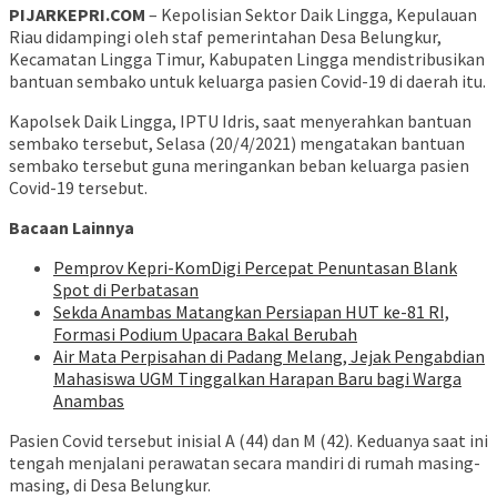
PIJARKEPRI.COM
– Kepolisian Sektor Daik Lingga, Kepulauan
Riau didampingi oleh staf pemerintahan Desa Belungkur,
Kecamatan Lingga Timur, Kabupaten Lingga mendistribusikan
bantuan sembako untuk keluarga pasien Covid-19 di daerah itu.
Kapolsek Daik Lingga, IPTU Idris, saat menyerahkan bantuan
sembako tersebut, Selasa (20/4/2021) mengatakan bantuan
sembako tersebut guna meringankan beban keluarga pasien
Covid-19 tersebut.
Bacaan Lainnya
Pemprov Kepri-KomDigi Percepat Penuntasan Blank
Spot di Perbatasan
Sekda Anambas Matangkan Persiapan HUT ke-81 RI,
Formasi Podium Upacara Bakal Berubah
Air Mata Perpisahan di Padang Melang, Jejak Pengabdian
Mahasiswa UGM Tinggalkan Harapan Baru bagi Warga
Anambas
Pasien Covid tersebut inisial A (44) dan M (42). Keduanya saat ini
tengah menjalani perawatan secara mandiri di rumah masing-
masing, di Desa Belungkur.