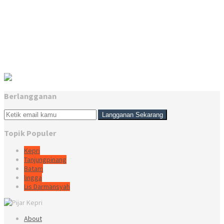
Berlangganan
Topik Populer
Kepri
Tanjungpinang
Batam
lingga
Lis Darmansyah
About