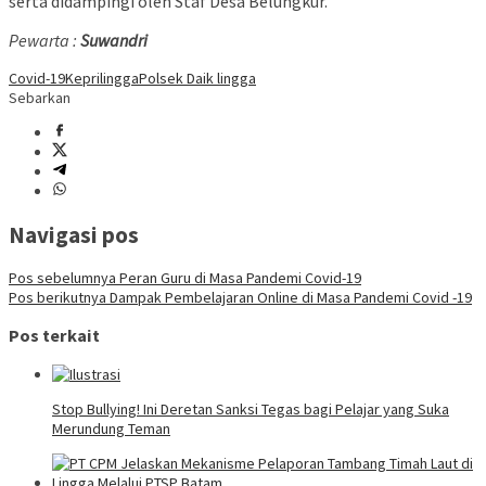
serta didampingi oleh Staf Desa Belungkur.
Pewarta :
Suwandri
Covid-19
Kepri
lingga
Polsek Daik lingga
Sebarkan
Navigasi pos
Pos sebelumnya
Peran Guru di Masa Pandemi Covid-19
Pos berikutnya
Dampak Pembelajaran Online di Masa Pandemi Covid -19
Pos terkait
Stop Bullying! Ini Deretan Sanksi Tegas bagi Pelajar yang Suka
Merundung Teman