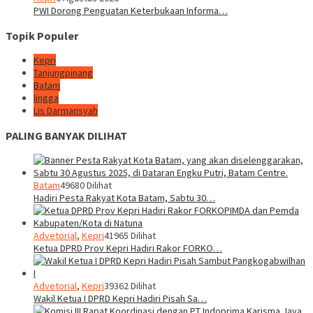
PWI Dorong Penguatan Keterbukaan Informa…
Topik Populer
Kepri
Tanjungpinang
Batam
lingga
Lis Darmansyah
PALING BANYAK DILIHAT
Batam
49680 Dilihat
Hadiri Pesta Rakyat Kota Batam, Sabtu 30…
Advetorial
,
Kepri
41965 Dilihat
Ketua DPRD Prov Kepri Hadiri Rakor FORKO…
Advetorial
,
Kepri
39362 Dilihat
Wakil Ketua I DPRD Kepri Hadiri Pisah Sa…