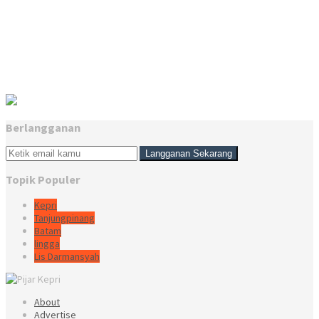
Berlangganan
Topik Populer
Kepri
Tanjungpinang
Batam
lingga
Lis Darmansyah
About
Advertise