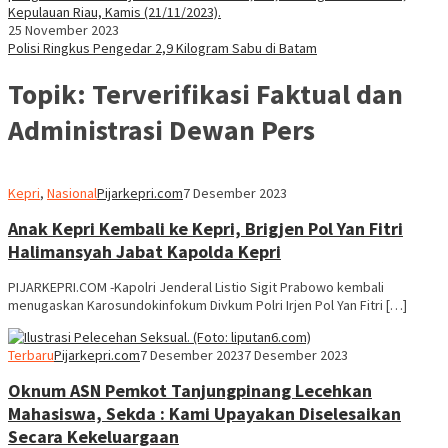
25 November 2023
Polisi Ringkus Pengedar 2,9 Kilogram Sabu di Batam
Topik:
Terverifikasi Faktual dan
Administrasi Dewan Pers
Kepri
,
Nasional
Pijarkepri.com
7 Desember 2023
Anak Kepri Kembali ke Kepri, Brigjen Pol Yan Fitri
Halimansyah Jabat Kapolda Kepri
PIJARKEPRI.COM -Kapolri Jenderal Listio Sigit Prabowo kembali
menugaskan Karosundokinfokum Divkum Polri Irjen Pol Yan Fitri […]
Terbaru
Pijarkepri.com
7 Desember 2023
7 Desember 2023
Oknum ASN Pemkot Tanjungpinang Lecehkan
Mahasiswa, Sekda : Kami Upayakan Diselesaikan
Secara Kekeluargaan