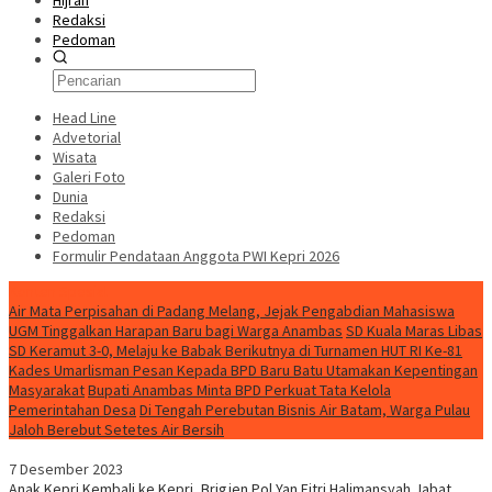
Hijrah
Redaksi
Pedoman
Head Line
Advetorial
Wisata
Galeri Foto
Dunia
Redaksi
Pedoman
Formulir Pendataan Anggota PWI Kepri 2026
Konten Spesial
Air Mata Perpisahan di Padang Melang, Jejak Pengabdian Mahasiswa
UGM Tinggalkan Harapan Baru bagi Warga Anambas
SD Kuala Maras Libas
SD Keramut 3-0, Melaju ke Babak Berikutnya di Turnamen HUT RI Ke-81
Kades Umarlisman Pesan Kepada BPD Baru Batu Utamakan Kepentingan
Masyarakat
Bupati Anambas Minta BPD Perkuat Tata Kelola
Pemerintahan Desa
Di Tengah Perebutan Bisnis Air Batam, Warga Pulau
Jaloh Berebut Setetes Air Bersih
7 Desember 2023
Anak Kepri Kembali ke Kepri, Brigjen Pol Yan Fitri Halimansyah Jabat