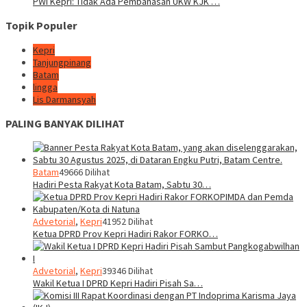
PWI Kepri: Tidak Ada Pembahasan UKW KJK …
Topik Populer
Kepri
Tanjungpinang
Batam
lingga
Lis Darmansyah
PALING BANYAK DILIHAT
Batam
49666 Dilihat
Hadiri Pesta Rakyat Kota Batam, Sabtu 30…
Advetorial
,
Kepri
41952 Dilihat
Ketua DPRD Prov Kepri Hadiri Rakor FORKO…
Advetorial
,
Kepri
39346 Dilihat
Wakil Ketua I DPRD Kepri Hadiri Pisah Sa…