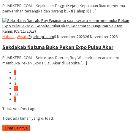
PIJARKEPRI.COM – Kejaksaan Tinggi (Kejati) Kepulauan Riau menerima
penyerahan tersangka dan barang bukti (Tahap II) […]
Natuna
,
Wisata
Pijarkepri.com
9 November 2023
26 November 2023
Sekdakab Natuna Buka Pekan Expo Pulau Akar
PIJARKEPRI.COM – Sekretaris Daerah, Boy Wijanarko secara resmi
membuka Pekan Expo Pulau Akar di Geosite […]
1
2
3
…
32
»
Tidak Ada Pos Lagi.
Tidak ada laman yang di load.
Lihat Lainnya