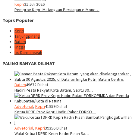
Kepri
31 Juli 2026
Pemprov Kepri Matangkan Persiapan e-Mone…
Topik Populer
Kepri
Tanjungpinang
Batam
lingga
Lis Darmansyah
PALING BANYAK DILIHAT
Batam
49672 Dilihat
Hadiri Pesta Rakyat Kota Batam, Sabtu 30…
Advetorial
,
Kepri
41959 Dilihat
Ketua DPRD Prov Kepri Hadiri Rakor FORKO…
Advetorial
,
Kepri
39356 Dilihat
Wakil Ketua I DPRD Kepri Hadiri Pisah Sa…