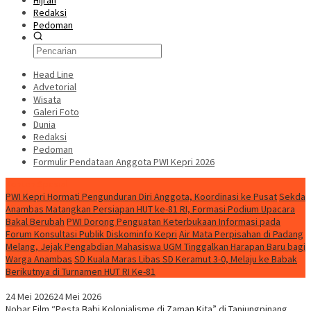
Hijrah
Redaksi
Pedoman
Head Line
Advetorial
Wisata
Galeri Foto
Dunia
Redaksi
Pedoman
Formulir Pendataan Anggota PWI Kepri 2026
Konten Spesial
PWI Kepri Hormati Pengunduran Diri Anggota, Koordinasi ke Pusat
Sekda
Anambas Matangkan Persiapan HUT ke-81 RI, Formasi Podium Upacara
Bakal Berubah
PWI Dorong Penguatan Keterbukaan Informasi pada
Forum Konsultasi Publik Diskominfo Kepri
Air Mata Perpisahan di Padang
Melang, Jejak Pengabdian Mahasiswa UGM Tinggalkan Harapan Baru bagi
Warga Anambas
SD Kuala Maras Libas SD Keramut 3-0, Melaju ke Babak
Berikutnya di Turnamen HUT RI Ke-81
24 Mei 2026
24 Mei 2026
Nobar Film “Pesta Babi Kolonialisme di Zaman Kita” di Tanjungpinang,