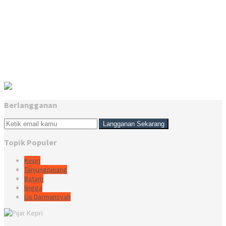
Berlangganan
Topik Populer
Kepri
Tanjungpinang
Batam
lingga
Lis Darmansyah