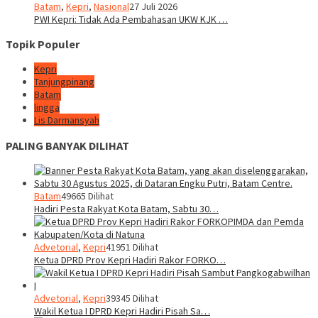
Batam
,
Kepri
,
Nasional
27 Juli 2026
PWI Kepri: Tidak Ada Pembahasan UKW KJK …
Topik Populer
Kepri
Tanjungpinang
Batam
lingga
Lis Darmansyah
PALING BANYAK DILIHAT
Batam
49665 Dilihat
Hadiri Pesta Rakyat Kota Batam, Sabtu 30…
Advetorial
,
Kepri
41951 Dilihat
Ketua DPRD Prov Kepri Hadiri Rakor FORKO…
Advetorial
,
Kepri
39345 Dilihat
Wakil Ketua I DPRD Kepri Hadiri Pisah Sa…