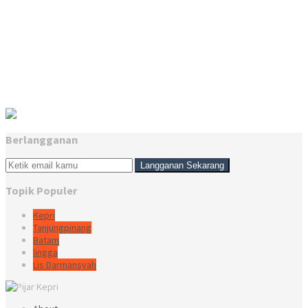
Berlangganan
Topik Populer
Kepri
Tanjungpinang
Batam
lingga
Lis Darmansyah