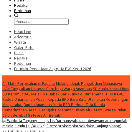
Hijrah
Redaksi
Pedoman
Head Line
Advetorial
Wisata
Galeri Foto
Dunia
Redaksi
Pedoman
Formulir Pendataan Anggota PWI Kepri 2026
Konten Spesial
Air Mata Perpisahan di Padang Melang, Jejak Pengabdian Mahasiswa
UGM Tinggalkan Harapan Baru bagi Warga Anambas
SD Kuala Maras Libas
SD Keramut 3-0, Melaju ke Babak Berikutnya di Turnamen HUT RI Ke-81
Kades Umarlisman Pesan Kepada BPD Baru Batu Utamakan Kepentingan
Masyarakat
Bupati Anambas Minta BPD Perkuat Tata Kelola
Pemerintahan Desa
Di Tengah Perebutan Bisnis Air Batam, Warga Pulau
Jaloh Berebut Setetes Air Bersih
22 April 2025
22 April 2025