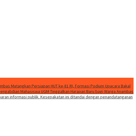
mbas Matangkan Persiapan HUT ke-81 RI, Formasi Podium Upacara Bakal
k Pengabdian Mahasiswa UGM Tinggalkan Harapan Baru bagi Warga Anambas