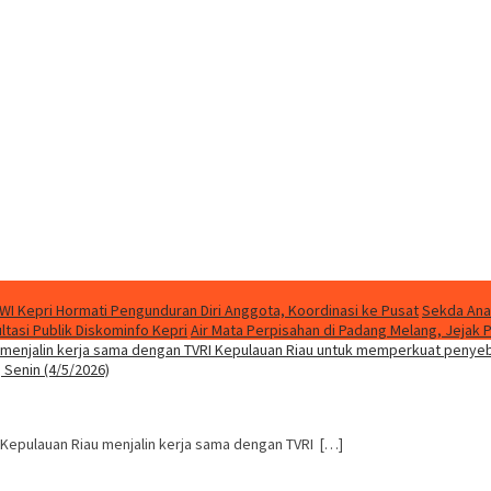
WI Kepri Hormati Pengunduran Diri Anggota, Koordinasi ke Pusat
Sekda Ana
asi Publik Diskominfo Kepri
Air Mata Perpisahan di Padang Melang, Jeja
 Kepulauan Riau menjalin kerja sama dengan TVRI […]