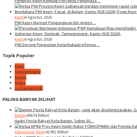
Pemprov Kepri-KomDigi Percepat Penuntasa…
Kepri
6 Agustus 2026
PWI Kepri Hormati Pengunduran Diri Anggo…
Kepri
6 Agustus 2026
PWI Dorong Penguatan Keterbukaan Informa…
Topik Populer
Kepri
Tanjungpinang
Batam
lingga
Lis Darmansyah
PALING BANYAK DILIHAT
Batam
49674 Dilihat
Hadiri Pesta Rakyat Kota Batam, Sabtu 30…
Advetorial
,
Kepri
41961 Dilihat