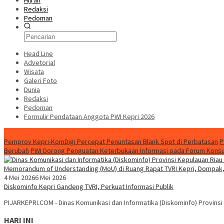
Hijrah
Redaksi
Pedoman
Head Line
Advetorial
Wisata
Galeri Foto
Dunia
Redaksi
Pedoman
Formulir Pendataan Anggota PWI Kepri 2026
Konten Spesial
Pemprov Kepri-KomDigi Percepat Penuntasan Blank Spot di Perbatasan
P
Berubah
PWI Dorong Penguatan Keterbukaan Informasi pada Forum Konsult
4 Mei 2026
6 Mei 2026
Diskominfo Kepri Gandeng TVRI, Perkuat Informasi Publik
PIJARKEPRI.COM - Dinas Komunikasi dan Informatika (Diskominfo) Provinsi
HARI INI