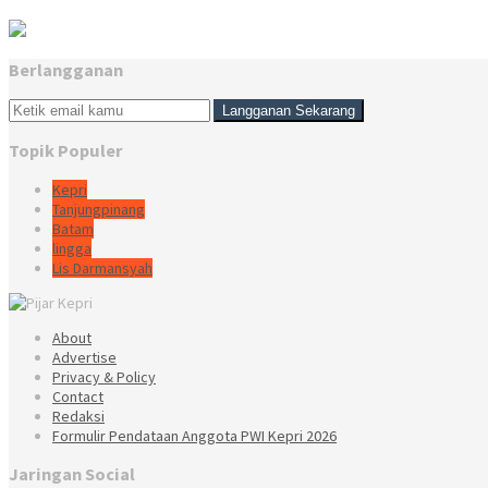
Berlangganan
Topik Populer
Kepri
Tanjungpinang
Batam
lingga
Lis Darmansyah
About
Advertise
Privacy & Policy
Contact
Redaksi
Formulir Pendataan Anggota PWI Kepri 2026
Jaringan Social