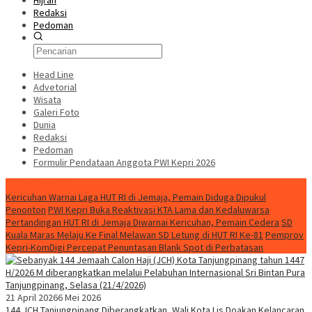
Hijrah
Redaksi
Pedoman
Head Line
Advetorial
Wisata
Galeri Foto
Dunia
Redaksi
Pedoman
Formulir Pendataan Anggota PWI Kepri 2026
Konten Spesial
Kericuhan Warnai Laga HUT RI di Jemaja, Pemain Diduga Dipukul
Penonton
PWI Kepri Buka Reaktivasi KTA Lama dan Kedaluwarsa
Pertandingan HUT RI di Jemaja Diwarnai Kericuhan, Pemain Cedera
SD
Kuala Maras Melaju Ke Final Melawan SD Letung di HUT RI Ke-81
Pemprov
Kepri-KomDigi Percepat Penuntasan Blank Spot di Perbatasan
21 April 2026
6 Mei 2026
144 JCH Tanjungpinang Diberangkatkan, Wali Kota Lis Doakan Kelancaran