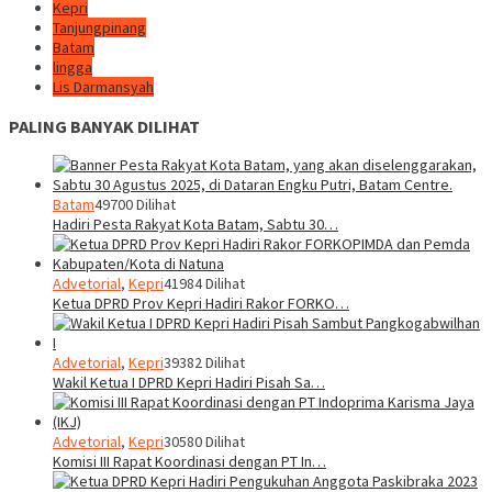
Kepri
Tanjungpinang
Batam
lingga
Lis Darmansyah
PALING BANYAK DILIHAT
Batam
49700 Dilihat
Hadiri Pesta Rakyat Kota Batam, Sabtu 30…
Advetorial
,
Kepri
41984 Dilihat
Ketua DPRD Prov Kepri Hadiri Rakor FORKO…
Advetorial
,
Kepri
39382 Dilihat
Wakil Ketua I DPRD Kepri Hadiri Pisah Sa…
Advetorial
,
Kepri
30580 Dilihat
Komisi III Rapat Koordinasi dengan PT In…