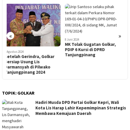
28 Agustus 2024
Daeng Saharuddin: Lis-
«
»
Raja, Duet Pemimpin Ideal
8 Juni 2024
untuk Masa Depan
MK Tolak Gugatan Golkar,
Tanjungpinang
PDIP 6 Kursi di DPRD
9
Tanjungpinang
S
B
D
T
TOPIK:
GOLKAR
Hadiri Musda DPD Partai Golkar Kepri, Wali
Kota Lis Harap Lahir Kepemimpinan Strategis
Membawa Kemajuan Daerah