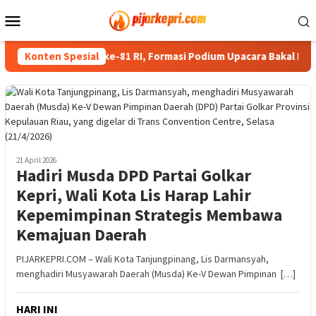
Loncat
Menu
ke
Mobile
konten
siapan HUT ke-81 RI, Formasi Podium Upacara Bakal Berubah
Konten Spesial
21 April 2026
Hadiri Musda DPD Partai Golkar
Kepri, Wali Kota Lis Harap Lahir
Kepemimpinan Strategis Membawa
Kemajuan Daerah
PIJARKEPRI.COM – Wali Kota Tanjungpinang, Lis Darmansyah,
menghadiri Musyawarah Daerah (Musda) Ke-V Dewan Pimpinan […]
HARI INI