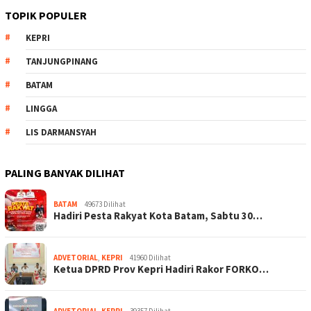
TOPIK POPULER
KEPRI
TANJUNGPINANG
BATAM
LINGGA
LIS DARMANSYAH
PALING BANYAK DILIHAT
BATAM
49673 Dilihat
Hadiri Pesta Rakyat Kota Batam, Sabtu 30…
ADVETORIAL
,
KEPRI
41960 Dilihat
Ketua DPRD Prov Kepri Hadiri Rakor FORKO…
ADVETORIAL
,
KEPRI
39357 Dilihat