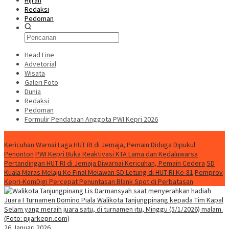
Hijrah
Redaksi
Pedoman
Head Line
Advetorial
Wisata
Galeri Foto
Dunia
Redaksi
Pedoman
Formulir Pendataan Anggota PWI Kepri 2026
Konten Spesial
Kericuhan Warnai Laga HUT RI di Jemaja, Pemain Diduga Dipukul
Penonton
PWI Kepri Buka Reaktivasi KTA Lama dan Kedaluwarsa
Pertandingan HUT RI di Jemaja Diwarnai Kericuhan, Pemain Cedera
SD
Kuala Maras Melaju Ke Final Melawan SD Letung di HUT RI Ke-81
Pemprov
Kepri-KomDigi Percepat Penuntasan Blank Spot di Perbatasan
26 Januari 2026