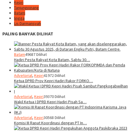
Kepri
Tanjungpinang
Batam
lingga
Lis Darmansyah
PALING BANYAK DILIHAT
Batam
49687 Dilihat
Hadiri Pesta Rakyat Kota Batam, Sabtu 30…
Advetorial
,
Kepri
41972 Dilihat
Ketua DPRD Prov Kepri Hadiri Rakor FORKO…
Advetorial
,
Kepri
39370 Dilihat
Wakil Ketua I DPRD Kepri Hadiri Pisah Sa…
Advetorial
,
Kepri
30568 Dilihat
Komisi III Rapat Koordinasi dengan PT In…