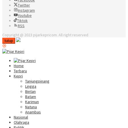
Facebook
Twitter
Instagram
Youtube
Tiktok
RSS
Copyright @ 2023 pijarkepricom. All right reserved
tutup
Home
Terbaru
Kepri
Tanjungpinang
Lingga
Bintan
Batam
Karimun
Natuna
Anambas
Nasional
Olahraga
Politik