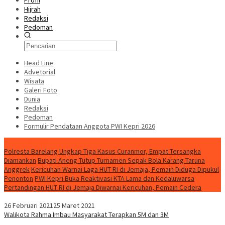
Profil
Hijrah
Redaksi
Pedoman
Head Line
Advetorial
Wisata
Galeri Foto
Dunia
Redaksi
Pedoman
Formulir Pendataan Anggota PWI Kepri 2026
Konten Spesial
Polresta Barelang Ungkap Tiga Kasus Curanmor, Empat Tersangka
Diamankan
Bupati Aneng Tutup Turnamen Sepak Bola Karang Taruna
Anggrek
Kericuhan Warnai Laga HUT RI di Jemaja, Pemain Diduga Dipukul
Penonton
PWI Kepri Buka Reaktivasi KTA Lama dan Kedaluwarsa
Pertandingan HUT RI di Jemaja Diwarnai Kericuhan, Pemain Cedera
26 Februari 2021
25 Maret 2021
Walikota Rahma Imbau Masyarakat Terapkan 5M dan 3M