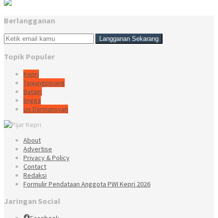
Berlangganan
Topik Populer
Kepri
Tanjungpinang
Batam
lingga
Lis Darmansyah
About
Advertise
Privacy & Policy
Contact
Redaksi
Formulir Pendataan Anggota PWI Kepri 2026
Jaringan Social