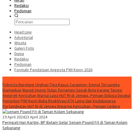
Hijrah
Redaksi
Pedoman
Head Line
Advetorial
Wisata
Galeri Foto
Dunia
Redaksi
Pedoman
Formulir Pendataan Anggota PWI Kepri 2026
Konten Spesial
Polresta Barelang Ungkap Tiga Kasus Curanmor, Empat Tersangka
Diamankan
Bupati Aneng Tutup Turnamen Sepak Bola Karang Taruna
Anggrek
Kericuhan Warnai Laga HUT RI di Jemaja, Pemain Diduga Dipukul
Penonton
PWI Kepri Buka Reaktivasi KTA Lama dan Kedaluwarsa
Pertandingan HUT RI di Jemaja Diwarnai Kericuhan, Pemain Cedera
19 April 2024
23 April 2024
Peringati Hari Kartini, BP Batam Gelar Senam Pound Fit di Taman Kolam
Sekupang