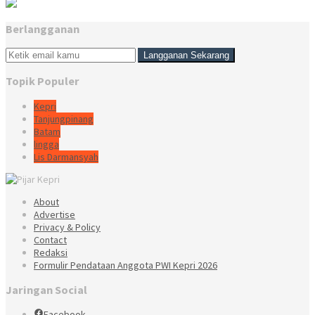
Berlangganan
Topik Populer
Kepri
Tanjungpinang
Batam
lingga
Lis Darmansyah
About
Advertise
Privacy & Policy
Contact
Redaksi
Formulir Pendataan Anggota PWI Kepri 2026
Jaringan Social
Facebook