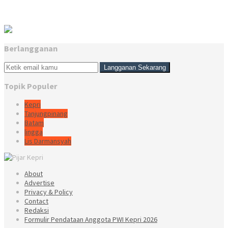
Berlangganan
Topik Populer
Kepri
Tanjungpinang
Batam
lingga
Lis Darmansyah
About
Advertise
Privacy & Policy
Contact
Redaksi
Formulir Pendataan Anggota PWI Kepri 2026