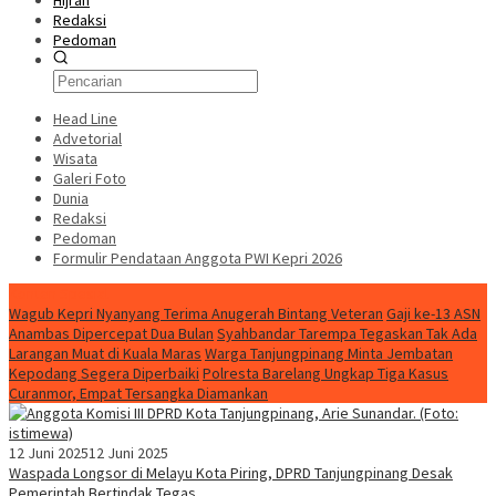
Hijrah
Redaksi
Pedoman
Head Line
Advetorial
Wisata
Galeri Foto
Dunia
Redaksi
Pedoman
Formulir Pendataan Anggota PWI Kepri 2026
Konten Spesial
Wagub Kepri Nyanyang Terima Anugerah Bintang Veteran
Gaji ke-13 ASN
Anambas Dipercepat Dua Bulan
Syahbandar Tarempa Tegaskan Tak Ada
Larangan Muat di Kuala Maras
Warga Tanjungpinang Minta Jembatan
Kepodang Segera Diperbaiki
Polresta Barelang Ungkap Tiga Kasus
Curanmor, Empat Tersangka Diamankan
12 Juni 2025
12 Juni 2025
Waspada Longsor di Melayu Kota Piring, DPRD Tanjungpinang Desak
Pemerintah Bertindak Tegas