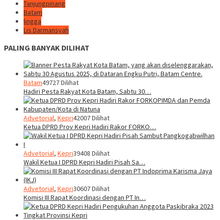
Tanjungpinang
Batam
lingga
Lis Darmansyah
PALING BANYAK DILIHAT
Batam
49727 Dilihat
Hadiri Pesta Rakyat Kota Batam, Sabtu 30…
Advetorial
,
Kepri
42007 Dilihat
Ketua DPRD Prov Kepri Hadiri Rakor FORKO…
Advetorial
,
Kepri
39408 Dilihat
Wakil Ketua I DPRD Kepri Hadiri Pisah Sa…
Advetorial
,
Kepri
30607 Dilihat
Komisi III Rapat Koordinasi dengan PT In…