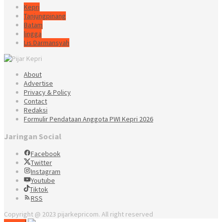
Kepri
Tanjungpinang
Batam
lingga
Lis Darmansyah
About
Advertise
Privacy & Policy
Contact
Redaksi
Formulir Pendataan Anggota PWI Kepri 2026
Jaringan Social
Facebook
Twitter
Instagram
Youtube
Tiktok
RSS
Copyright @ 2023 pijarkepricom. All right reserved