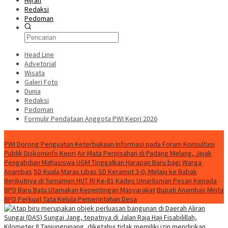
Hijrah
Redaksi
Pedoman
Head Line
Advetorial
Wisata
Galeri Foto
Dunia
Redaksi
Pedoman
Formulir Pendataan Anggota PWI Kepri 2026
Konten Spesial
PWI Dorong Penguatan Keterbukaan Informasi pada Forum Konsultasi
Publik Diskominfo Kepri
Air Mata Perpisahan di Padang Melang, Jejak
Pengabdian Mahasiswa UGM Tinggalkan Harapan Baru bagi Warga
Anambas
SD Kuala Maras Libas SD Keramut 3-0, Melaju ke Babak
Berikutnya di Turnamen HUT RI Ke-81
Kades Umarlisman Pesan Kepada
BPD Baru Batu Utamakan Kepentingan Masyarakat
Bupati Anambas Minta
BPD Perkuat Tata Kelola Pemerintahan Desa