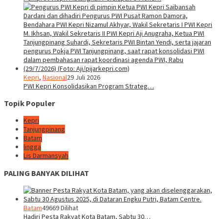
Kepri
,
Nasional
29 Juli 2026
PWI Kepri Konsolidasikan Program Strateg…
Topik Populer
Kepri
Tanjungpinang
Batam
lingga
Lis Darmansyah
PALING BANYAK DILIHAT
Batam
49669 Dilihat
Hadiri Pesta Rakyat Kota Batam, Sabtu 30…