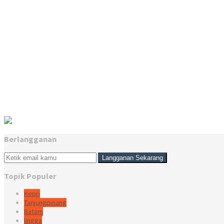
Berlangganan
Topik Populer
Kepri
Tanjungpinang
Batam
lingga