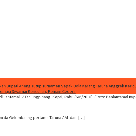
kan
Bupati Aneng Tutup Turnamen Sepak Bola Karang Taruna Anggrek
Keric
Jemaja Diwarnai Kericuhan, Pemain Cedera
ntuhirda Gelombanng pertama Taruna AAL dan […]