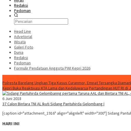
Hijrah
Redaksi
Pedoman
Head Line
Advetorial
Wisata
Galeri Foto
Dunia
Redaksi
Pedoman
Formulir Pendataan Anggota PWI Kepri 2026
Konten Spesial
Polresta Barelang Ungkap Tiga Kasus Curanmor, Empat Tersangka Diaman
Kepri Buka Reaktivasi KTA Lama dan Kedaluwarsa
Pertandingan HUT RI di 
6 Juni 2018
37 Calon Bintara TNI AL Ikuti Sidang Pantuhirda Gelombang I
[caption id="attachment_1916" align="alignleft" width="300"] Sidang Pa
HARI INI