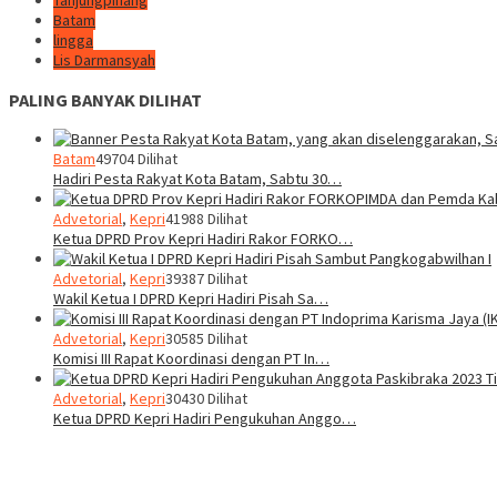
Tanjungpinang
Batam
lingga
Lis Darmansyah
PALING BANYAK DILIHAT
Batam
49704 Dilihat
Hadiri Pesta Rakyat Kota Batam, Sabtu 30…
Advetorial
,
Kepri
41988 Dilihat
Ketua DPRD Prov Kepri Hadiri Rakor FORKO…
Advetorial
,
Kepri
39387 Dilihat
Wakil Ketua I DPRD Kepri Hadiri Pisah Sa…
Advetorial
,
Kepri
30585 Dilihat
Komisi III Rapat Koordinasi dengan PT In…
Advetorial
,
Kepri
30430 Dilihat
Ketua DPRD Kepri Hadiri Pengukuhan Anggo…