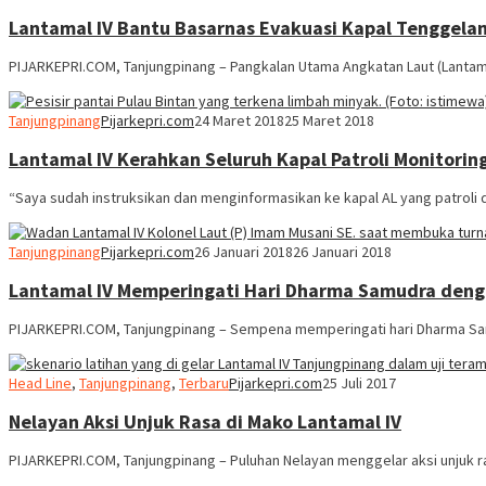
Lantamal IV Bantu Basarnas Evakuasi Kapal Tenggela
PIJARKEPRI.COM, Tanjungpinang – Pangkalan Utama Angkatan Laut (Lantam
Tanjungpinang
Pijarkepri.com
24 Maret 2018
25 Maret 2018
Lantamal IV Kerahkan Seluruh Kapal Patroli Monitorin
“Saya sudah instruksikan dan menginformasikan ke kapal AL yang patroli 
Tanjungpinang
Pijarkepri.com
26 Januari 2018
26 Januari 2018
Lantamal IV Memperingati Hari Dharma Samudra deng
PIJARKEPRI.COM, Tanjungpinang – Sempena memperingati hari Dharma Sam
Head Line
,
Tanjungpinang
,
Terbaru
Pijarkepri.com
25 Juli 2017
Nelayan Aksi Unjuk Rasa di Mako Lantamal IV
PIJARKEPRI.COM, Tanjungpinang – Puluhan Nelayan menggelar aksi unjuk r