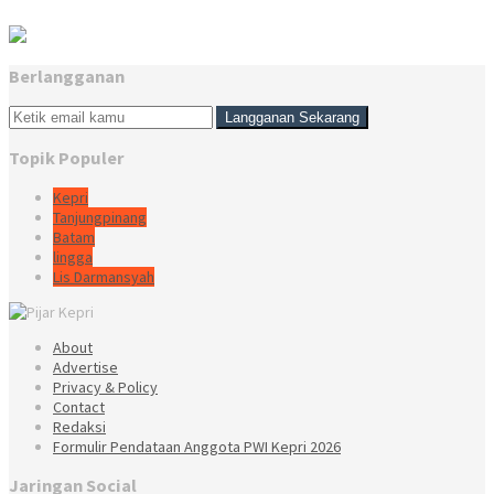
Berlangganan
Topik Populer
Kepri
Tanjungpinang
Batam
lingga
Lis Darmansyah
About
Advertise
Privacy & Policy
Contact
Redaksi
Formulir Pendataan Anggota PWI Kepri 2026
Jaringan Social