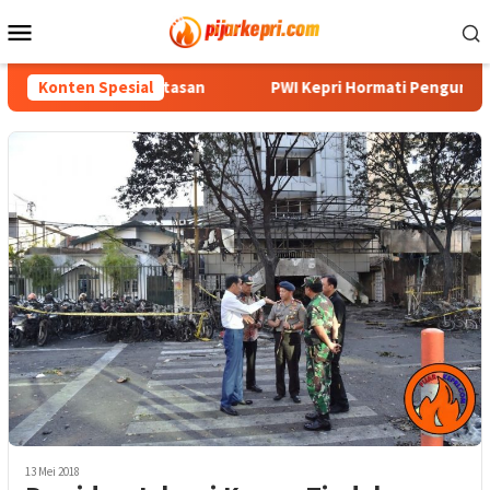
Loncat
Menu
ke
Mobile
konten
Spot di Perbatasan
Konten Spesial
PWI Kepri Hormati Pengunduran Diri 
13 Mei 2018