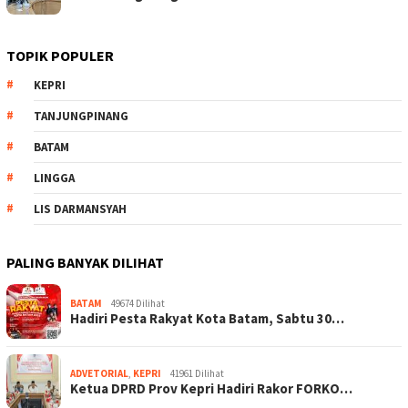
TOPIK POPULER
KEPRI
TANJUNGPINANG
BATAM
LINGGA
LIS DARMANSYAH
PALING BANYAK DILIHAT
BATAM
49674 Dilihat
Hadiri Pesta Rakyat Kota Batam, Sabtu 30…
ADVETORIAL
,
KEPRI
41961 Dilihat
Ketua DPRD Prov Kepri Hadiri Rakor FORKO…