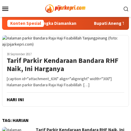
Loncat
Menu
ke
Mobile
konten
nmor, Empat Tersangka Diamankan
Konten Spesial
Bupati Aneng Tutup T
30 September 2017
Tarif Parkir Kendaraan Bandara RHF
Naik, Ini Harganya
[caption id="attachment_636" align="alignright" width="300"]
Halaman parkir Bandara Raja Haji Fisabilillah […]
HARI INI
TAG:
HARIAN
Tarif Parkir Kendaraan Bandara RHF Naik, Ini