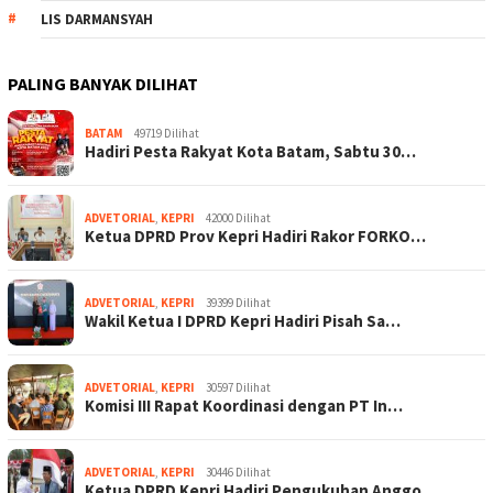
LIS DARMANSYAH
PALING BANYAK DILIHAT
BATAM
49719 Dilihat
Hadiri Pesta Rakyat Kota Batam, Sabtu 30…
ADVETORIAL
,
KEPRI
42000 Dilihat
Ketua DPRD Prov Kepri Hadiri Rakor FORKO…
ADVETORIAL
,
KEPRI
39399 Dilihat
Wakil Ketua I DPRD Kepri Hadiri Pisah Sa…
ADVETORIAL
,
KEPRI
30597 Dilihat
Komisi III Rapat Koordinasi dengan PT In…
ADVETORIAL
,
KEPRI
30446 Dilihat
Ketua DPRD Kepri Hadiri Pengukuhan Anggo…