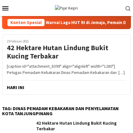
Loncat
Menu
ke
Mobile
konten
Konten Spesial
Kericuhan Warnai Laga HUT RI di Jemaja, Pemain Didug
23 Februari 2021
42 Hektare Hutan Lindung Bukit
Kucing Terbakar
[caption id="attachment_8399" align="alignleft" width="1280"]
Petugas Pemadam Kebakaran Dinas Pemadam Kebakaran dan […]
HARI INI
TAG:
DINAS PEMADAM KEBAKARAN DAN PENYELAMATAN
KOTA TANJUNGPINANG
42 Hektare Hutan Lindung Bukit Kucing
Terbakar