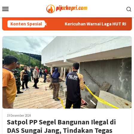
Loncat
Menu
ke
Mobile
konten
g Taruna Anggrek
Konten Spesial
Kericuhan Warnai Laga HUT RI di Jemaj
19 Desember 2024
Satpol PP Segel Bangunan Ilegal di
DAS Sungai Jang, Tindakan Tegas