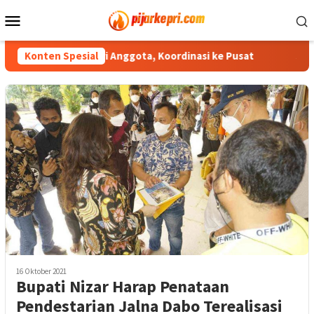
Loncat
Menu
ke
Mobile
konten
engunduran Diri Anggota, Koordinasi ke Pusat
Konten Spesial
Sekda Anam
16 Oktober 2021
Bupati Nizar Harap Penataan
Pendestarian Jalna Dabo Terealisasi