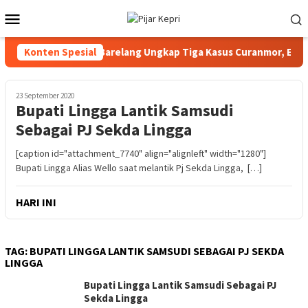
Loncat
Menu
ke
Mobile
konten
Konten Spesial
Polresta Barelang Ungkap Tiga Kasus Curanmor, Empa
23 September 2020
Bupati Lingga Lantik Samsudi
Sebagai PJ Sekda Lingga
[caption id="attachment_7740" align="alignleft" width="1280"]
Bupati Lingga Alias Wello saat melantik Pj Sekda Lingga, […]
HARI INI
TAG:
BUPATI LINGGA LANTIK SAMSUDI SEBAGAI PJ SEKDA
LINGGA
Bupati Lingga Lantik Samsudi Sebagai PJ
Sekda Lingga