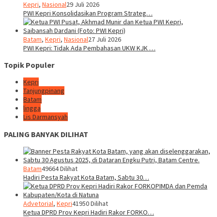
Kepri
,
Nasional
29 Juli 2026
PWI Kepri Konsolidasikan Program Strateg…
Batam
,
Kepri
,
Nasional
27 Juli 2026
PWI Kepri: Tidak Ada Pembahasan UKW KJK …
Topik Populer
Kepri
Tanjungpinang
Batam
lingga
Lis Darmansyah
PALING BANYAK DILIHAT
Batam
49664 Dilihat
Hadiri Pesta Rakyat Kota Batam, Sabtu 30…
Advetorial
,
Kepri
41950 Dilihat
Ketua DPRD Prov Kepri Hadiri Rakor FORKO…