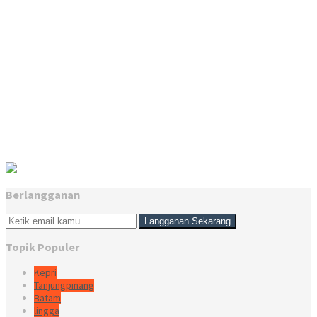
Berlangganan
Topik Populer
Kepri
Tanjungpinang
Batam
lingga