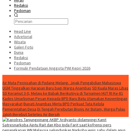
Hijrah
Redaksi
Pedoman
Head Line
Advetorial
Wisata
Galeri Foto
Dunia
Redaksi
Pedoman
Formulir Pendataan Anggota PWI Kepri 2026
Konten Spesial
Air Mata Perpisahan di Padang Melang, Jejak Pengabdian Mahasiswa
UGM Tinggalkan Harapan Baru bagi Warga Anambas
SD Kuala Maras Libas
SD Keramut 3-0, Melaju ke Babak Berikutnya di Turnamen HUT RI Ke-81
Kades Umarlisman Pesan Kepada BPD Baru Batu Utamakan Kepentingan
Masyarakat
Bupati Anambas Minta BPD Perkuat Tata Kelola
Pemerintahan Desa
Di Tengah Perebutan Bisnis Air Batam, Warga Pulau
Jaloh Berebut Setetes Air Bersih