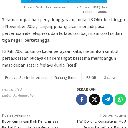
Festival Sastra Internasional Gunung Bintan (FSIGB) dari
tahun ke tahun.
Selama empat hari penyelenggaraan, mulai 28 Oktober hingga
1 November 2025, Tanjungpinang akan menjadi pusat
pertemuan ide, ekspresi, dan kolaborasi bagi insan sastra dari
tiga negeri bertetangga.
FSIGB 2025 bukan sekadar perayaan kata, melainkan simbol
persaudaraan budaya dan semangat bersama membangun
masa depan sastra Melayu dunia. (
Red
)
Festival Sastra Internasional Gunung Bintan
FSIGB
Sastra
Penulis: Red
SEBARKAN
Editor: Aji Anugraha
Navigasi
Pos sebelumnya
Pos berikutnya
Roby Kurniawan Raih Penghargaan
PWI Dorong Konsistensi MoU
pos
Berkat Dorong Tenaga Kerja Lokal
Dewan Pers-Polri, Kapolri