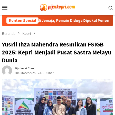
Loncat
Menu
ke
Mobile
konten
ga HUT RI di Jemaja, Pemain Diduga Dipukul Penonton
Konten Spesial
PW
Beranda
Kepri
Yusril Ihza Mahendra Resmikan FSIGB
2025: Kepri Menjadi Pusat Sastra Melayu
Dunia
Pijarkepri.com
28 Oktober 2025
2339 Dilihat