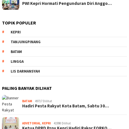
PWI Kepri Hormati Pengunduran Diri Anggo…
TOPIK POPULER
KEPRI
TANJUNGPINANG
BATAM
LINGGA
LIS DARMANSYAH
PALING BANYAK DILIHAT
BATAM
49717 Dilihat
Hadiri Pesta Rakyat Kota Batam, Sabtu 30…
ADVETORIAL
,
KEPRI
41998 Dilihat
Ketua DPRD Prov Kepri Hadiri Rakor FORKO…