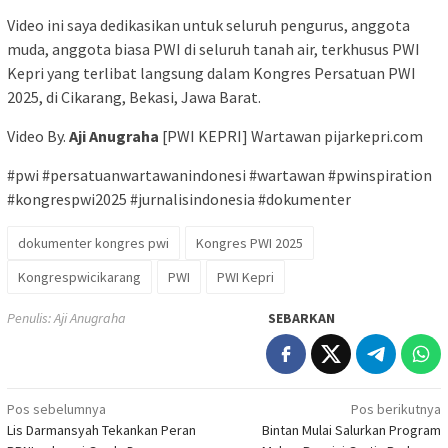
Video ini saya dedikasikan untuk seluruh pengurus, anggota
muda, anggota biasa PWI di seluruh tanah air, terkhusus PWI
Kepri yang terlibat langsung dalam Kongres Persatuan PWI
2025, di Cikarang, Bekasi, Jawa Barat.
Video By.
Aji Anugraha
[PWI KEPRI] Wartawan pijarkepri.com
#pwi #persatuanwartawanindonesi #wartawan #pwinspiration
#kongrespwi2025 #jurnalisindonesia #dokumenter
dokumenter kongres pwi
Kongres PWI 2025
Kongrespwicikarang
PWI
PWI Kepri
Penulis: Aji Anugraha
SEBARKAN
Navigasi
Pos sebelumnya
Pos berikutnya
Lis Darmansyah Tekankan Peran
Bintan Mulai Salurkan Program
pos