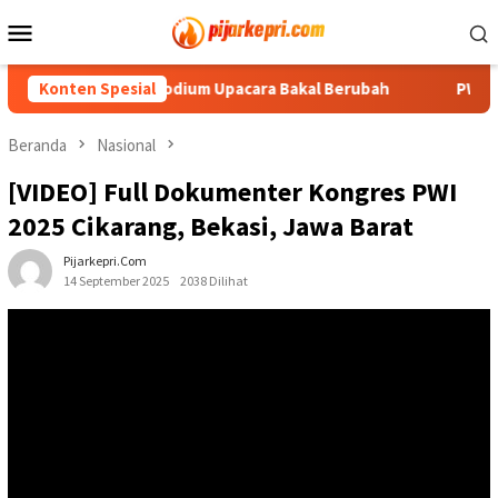
Loncat
Menu
ke
Mobile
konten
, Formasi Podium Upacara Bakal Berubah
Konten Spesial
PWI Dorong Pen
Beranda
Nasional
[VIDEO] Full Dokumenter Kongres PWI
2025 Cikarang, Bekasi, Jawa Barat
Pijarkepri.com
14 September 2025
2038 Dilihat