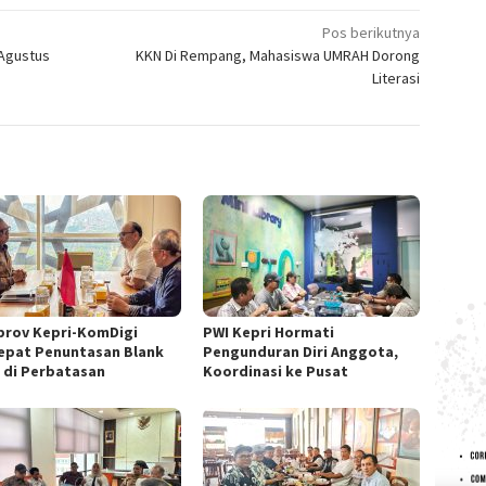
Pos berikutnya
 Agustus
KKN Di Rempang, Mahasiswa UMRAH Dorong
Literasi
rov Kepri-KomDigi
PWI Kepri Hormati
epat Penuntasan Blank
Pengunduran Diri Anggota,
 di Perbatasan
Koordinasi ke Pusat