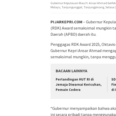
Gubernur Kepulauan Riau H. Ansar Ahmad berfoto
Melayu, Tanjungunggat, Tanjungpinang, Selasa (
PIJARKEPRI.COM
– Gubernur Kepula
(RDK) Award semaksimal mungkin t
Daerah (APBD) daerah itu.
Penggagas RDK Award 2025, Oktavio
Gubernur Kepri Ansar Ahmad mengapr
semaksimal mungkin, tanpa menggu
BACAAN LAINNYA
Pertandingan HUT RI di
SD
Jemaja Diwarnai Kericuhan,
Fi
Pemain Cedera
di
“Gubernur menyampaikan bahwa ak
ini secara pribadi tanpa menggunaka