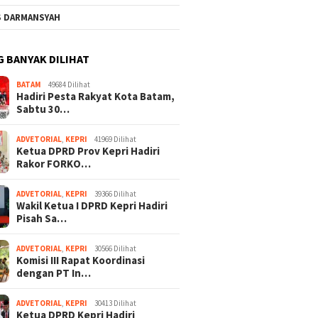
S DARMANSYAH
G BANYAK DILIHAT
BATAM
49684 Dilihat
Hadiri Pesta Rakyat Kota Batam,
Sabtu 30…
ADVETORIAL
,
KEPRI
41969 Dilihat
Ketua DPRD Prov Kepri Hadiri
Rakor FORKO…
ADVETORIAL
,
KEPRI
39366 Dilihat
Wakil Ketua I DPRD Kepri Hadiri
Pisah Sa…
ADVETORIAL
,
KEPRI
30566 Dilihat
Komisi III Rapat Koordinasi
dengan PT In…
ADVETORIAL
,
KEPRI
30413 Dilihat
Ketua DPRD Kepri Hadiri