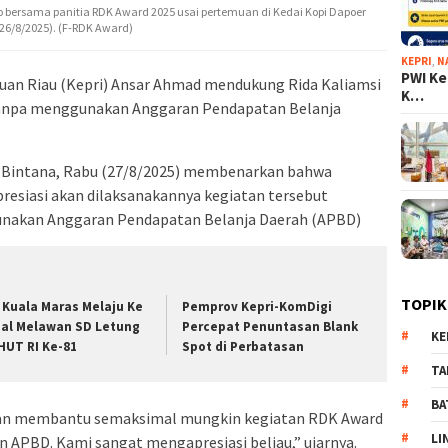
 bersama panitia RDK Award 2025 usai pertemuan di Kedai Kopi Dapoer
26/8/2025). (F-RDK Award)
KEPRI
,
N
PWI Ke
uan Riau (Kepri) Ansar Ahmad mendukung Rida Kaliamsi
K…
anpa menggunakan Anggaran Pendapatan Belanja
 Bintana, Rabu (27/8/2025) membenarkan bahwa
esiasi akan dilaksanakannya kegiatan tersebut
nakan Anggaran Pendapatan Belanja Daerah (APBD)
TOPIK
 Kuala Maras Melaju Ke
Pemprov Kepri-KomDigi
nal Melawan SD Letung
Percepat Penuntasan Blank
KE
 HUT RI Ke-81
Spot di Perbatasan
TA
BA
an membantu semaksimal mungkin kegiatan RDK Award
LI
n APBD. Kami sangat mengapresiasi beliau,” ujarnya.