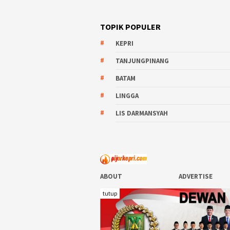
TOPIK POPULER
KEPRI
TANJUNGPINANG
BATAM
LINGGA
LIS DARMANSYAH
ABOUT
ADVERTISE
CONTACT
REDAKSI
tutup