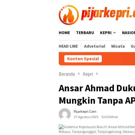
Loncat
ke
konten
HOME
TERBARU
KEPRI
NASIO
HEAD LINE
Advetorial
Wisata
Ga
Konten Spesial
K
Beranda
Kepri
Ansar Ahmad Duk
Mungkin Tanpa A
Pijarkepri.com
27 Agustus 2025
510 Dilihat