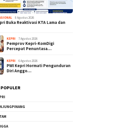
ASIONAL
8 Agustus 2026
pri Buka Reaktivasi KTA Lama dan
KEPRI
7 Agustus 2026
Pemprov Kepri-KomDigi
Percepat Penuntasa…
KEPRI
6 Agustus 2026
PWI Kepri Hormati Pengunduran
Diri Anggo…
 POPULER
PRI
NJUNGPINANG
TAM
NGGA