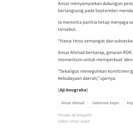
Ansar menyampaikan dukungan penuh
berlangsung pada September menda
Ia meminta panitia tetap menjaga 
tersebut.
“Harus terus semangat dan sukseska
Ansar Ahmad berharap, gelaran RDK 
momentum untuk memperkuat identi
“Sekaligus meneguhkan komitmen gen
kebudayaan daerah,” ujarnya.
(
Aji Anugraha
)
Ansar Ahmad
Gubernur kepri
Kep
Penulis: Aji Anugaha
Editor: Umar Saleh