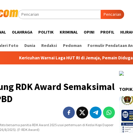
Pencarian
NAL
OLAHRAGA
POLITIK
KRIMINAL
OPINI
PROFIL
HIJRA
leri Foto
Dunia
Redaksi
Pedoman
Formulir Pendataan An
ericuhan Warnai Laga HUT RI di Jemaja, Pemain Diduga Dipukul P
ung RDK Award Semaksimal
TOPIK
PBD