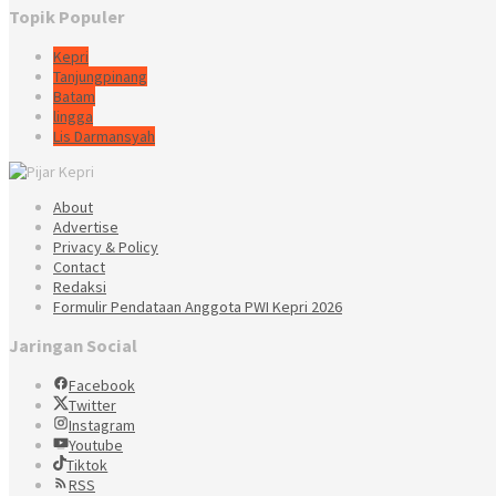
Topik Populer
Kepri
Tanjungpinang
Batam
lingga
Lis Darmansyah
About
Advertise
Privacy & Policy
Contact
Redaksi
Formulir Pendataan Anggota PWI Kepri 2026
Jaringan Social
Facebook
Twitter
Instagram
Youtube
Tiktok
RSS