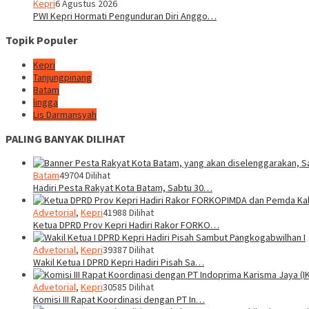
Kepri
6 Agustus 2026
PWI Kepri Hormati Pengunduran Diri Anggo…
Topik Populer
Kepri
Tanjungpinang
Batam
lingga
Lis Darmansyah
PALING BANYAK DILIHAT
Batam
49704 Dilihat
Hadiri Pesta Rakyat Kota Batam, Sabtu 30…
Advetorial
,
Kepri
41988 Dilihat
Ketua DPRD Prov Kepri Hadiri Rakor FORKO…
Advetorial
,
Kepri
39387 Dilihat
Wakil Ketua I DPRD Kepri Hadiri Pisah Sa…
Advetorial
,
Kepri
30585 Dilihat
Komisi III Rapat Koordinasi dengan PT In…