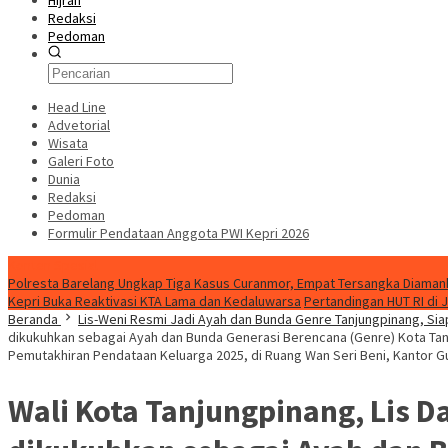
Hijrah
Redaksi
Pedoman
Head Line
Advetorial
Wisata
Galeri Foto
Dunia
Redaksi
Pedoman
Formulir Pendataan Anggota PWI Kepri 2026
Konten Spesial
Polresta Barelang Ungkap Tiga Kasus Curanmor, Empat Tersangka Diaman
Kepri Buka Reaktivasi KTA Lama dan Kedaluwarsa
Pertandingan HUT RI di 
Beranda
Lis-Weni Resmi Jadi Ayah dan Bunda Genre Tanjungpinang, Sia
dikukuhkan sebagai Ayah dan Bunda Generasi Berencana (Genre) Kota Tanj
Pemutakhiran Pendataan Keluarga 2025, di Ruang Wan Seri Beni, Kantor G
Wali Kota Tanjungpinang, Lis D