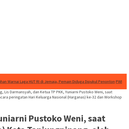
uhan Warnai Laga HUT RI di Jemaja, Pemain Diduga Dipukul Penonton
PWI
g, Lis Darmansyah, dan Ketua TP PKK, Yuniarni Pustoko Weni, saat
cara peringatan Hari Keluarga Nasional (Harganas) ke-32 dan Workshop
uniarni Pustoko Weni, saat