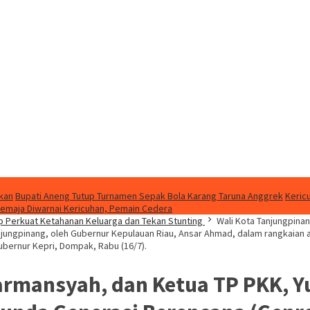
kan
Bupati Aneng Tutup Turnamen Sepak Bola Karang Taruna Anggrek
Keric
Jemaja Diwarnai Kericuhan, Pemain Cedera
p Perkuat Ketahanan Keluarga dan Tekan Stunting
Wali Kota Tanjungpinan
ungpinang, oleh Gubernur Kepulauan Riau, Ansar Ahmad, dalam rangkaian a
ubernur Kepri, Dompak, Rabu (16/7).
armansyah, dan Ketua TP PKK, Y