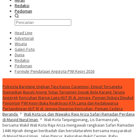
Hijrah
Redaksi
Pedoman
Head Line
Advetorial
Wisata
Galeri Foto
Dunia
Redaksi
Pedoman
Formulir Pendataan Anggota PWI Kepri 2026
Konten Spesial
Polresta Barelang Ungkap Tiga Kasus Curanmor, Empat Tersangka
Diamankan
Bupati Aneng Tutup Turnamen Sepak Bola Karang Taruna
Anggrek
Kericuhan Warnai Laga HUT RI di Jemaja, Pemain Diduga Dipukul
Penonton
PWI Kepri Buka Reaktivasi KTA Lama dan Kedaluwarsa
Pertandingan HUT RI di Jemaja Diwarnai Kericuhan, Pemain Cedera
Beranda
Wali Kota Lis dan Wawako Raja Ariza Safari Ramadan Perdana
di Masjid Nurul Iman
Wali Kota Tanjungpinang, Lis Darmansyah,
bersama Wakil Wali Kota Raja Ariza mengawali rangkaian Safari Ramadan
1446 Hijriah dengan beribadah dan bersilaturahmi bersama masyarakat
di Masjid Nurul Iman, Jalan Pancur, Kelurahan Bukit Cermin, Rabu