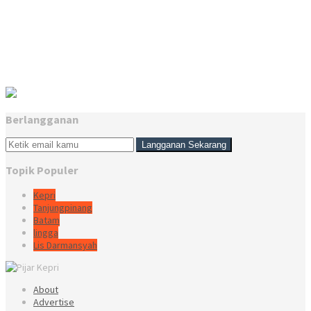
Berlangganan
Topik Populer
Kepri
Tanjungpinang
Batam
lingga
Lis Darmansyah
About
Advertise