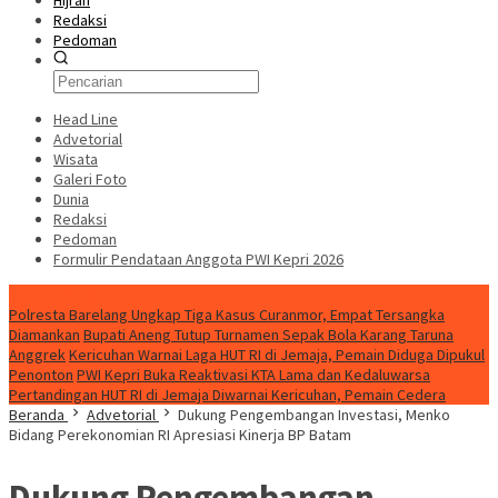
Hijrah
Redaksi
Pedoman
Head Line
Advetorial
Wisata
Galeri Foto
Dunia
Redaksi
Pedoman
Formulir Pendataan Anggota PWI Kepri 2026
Konten Spesial
Polresta Barelang Ungkap Tiga Kasus Curanmor, Empat Tersangka
Diamankan
Bupati Aneng Tutup Turnamen Sepak Bola Karang Taruna
Anggrek
Kericuhan Warnai Laga HUT RI di Jemaja, Pemain Diduga Dipukul
Penonton
PWI Kepri Buka Reaktivasi KTA Lama dan Kedaluwarsa
Pertandingan HUT RI di Jemaja Diwarnai Kericuhan, Pemain Cedera
Beranda
Advetorial
Dukung Pengembangan Investasi, Menko
Bidang Perekonomian RI Apresiasi Kinerja BP Batam
Dukung Pengembangan