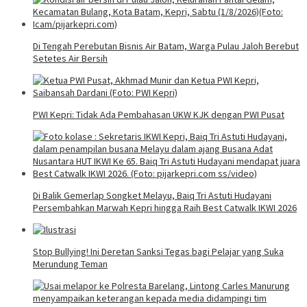
Di Tengah Perebutan Bisnis Air Batam, Warga Pulau Jaloh Berebut
Setetes Air Bersih
PWI Kepri: Tidak Ada Pembahasan UKW KJK dengan PWI Pusat
Di Balik Gemerlap Songket Melayu, Baiq Tri Astuti Hudayani
Persembahkan Marwah Kepri hingga Raih Best Catwalk IKWI 2026
Stop Bullying! Ini Deretan Sanksi Tegas bagi Pelajar yang Suka
Merundung Teman