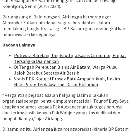
dan Keuangan BP Batam menggantikan Wahjoe Triwidijo
Koentjoro, Senin (26/8/2024).
Berlangsung di Balairungsari, Airlangga berharap agar
Alexander Zulkarnain dapat segera beradaptasi dalam
mendukung langkah strategis BP Batam guna meningkatkan
nilai investasi ke depannya.
Bacaan Lainnya
Polresta Barelang Ungkap Tiga Kasus Curanmor, Empat
Tersangka Diamankan
Di Tengah Perebutan Bisnis Air Batam, Warga Pulau
Jaloh Berebut Setetes Air Bersih
Vonis PPK Korupsi Proyek Batu Ampar Inkrah, Hakim
Nilai Peran Terdakwa Jadi Dasar Hukuman
“Pergantian pejabat adalah hal yang lazim dilakukan
organisasi sebagai bentuk implementasi dari Tour of Duty. Saya
ucapkan selamat kepada Pak Alexander untuk tugas barunya
dan terima kasih kepada Pak Wahjoe yang atas dedikasi dan
pengabdiannya,” ujar Airlangga.
Di samping itu, Airlangga juga mengapresiasi kinerja BP Batam