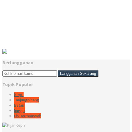
Berlangganan
Topik Populer
Kepri
Tanjungpinang
Batam
lingga
Lis Darmansyah