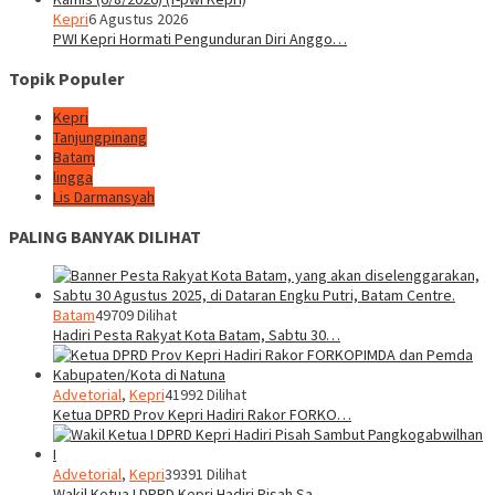
Kepri
6 Agustus 2026
PWI Kepri Hormati Pengunduran Diri Anggo…
Topik Populer
Kepri
Tanjungpinang
Batam
lingga
Lis Darmansyah
PALING BANYAK DILIHAT
Batam
49709 Dilihat
Hadiri Pesta Rakyat Kota Batam, Sabtu 30…
Advetorial
,
Kepri
41992 Dilihat
Ketua DPRD Prov Kepri Hadiri Rakor FORKO…
Advetorial
,
Kepri
39391 Dilihat
Wakil Ketua I DPRD Kepri Hadiri Pisah Sa…