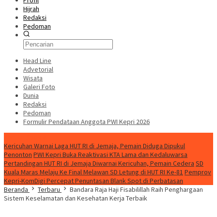
Profil
Hijrah
Redaksi
Pedoman
Head Line
Advetorial
Wisata
Galeri Foto
Dunia
Redaksi
Pedoman
Formulir Pendataan Anggota PWI Kepri 2026
Konten Spesial
Kericuhan Warnai Laga HUT RI di Jemaja, Pemain Diduga Dipukul
Penonton
PWI Kepri Buka Reaktivasi KTA Lama dan Kedaluwarsa
Pertandingan HUT RI di Jemaja Diwarnai Kericuhan, Pemain Cedera
SD
Kuala Maras Melaju Ke Final Melawan SD Letung di HUT RI Ke-81
Pemprov
Kepri-KomDigi Percepat Penuntasan Blank Spot di Perbatasan
Beranda
Terbaru
Bandara Raja Haji Fisabilillah Raih Penghargaan
Sistem Keselamatan dan Kesehatan Kerja Terbaik