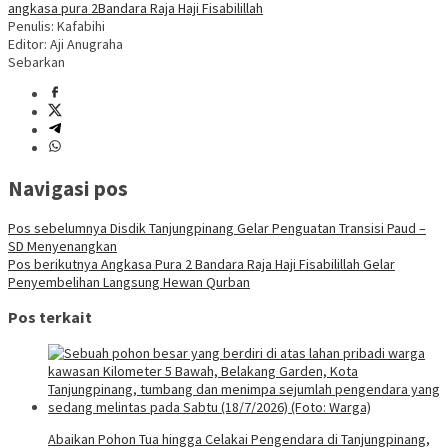
angkasa pura 2
Bandara Raja Haji Fisabilillah
Penulis: Kafabihi
Editor: Aji Anugraha
Sebarkan
Navigasi pos
Pos sebelumnya
Disdik Tanjungpinang Gelar Penguatan Transisi Paud –
SD Menyenangkan
Pos berikutnya
Angkasa Pura 2 Bandara Raja Haji Fisabilillah Gelar
Penyembelihan Langsung Hewan Qurban
Pos terkait
Abaikan Pohon Tua hingga Celakai Pengendara di Tanjungpinang,