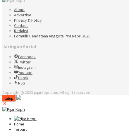
About
Advertise
Privacy & Policy
Contact
Redaksi
Formulir Pendataan Anggota PWI Kepri 2026
Jaringan Social
Facebook
Twitter
Instagram
Youtube
Tiktok
RSS
Copyright @ 2023 pijarkepricom. All right reserved
tutup
Home
Terbaru