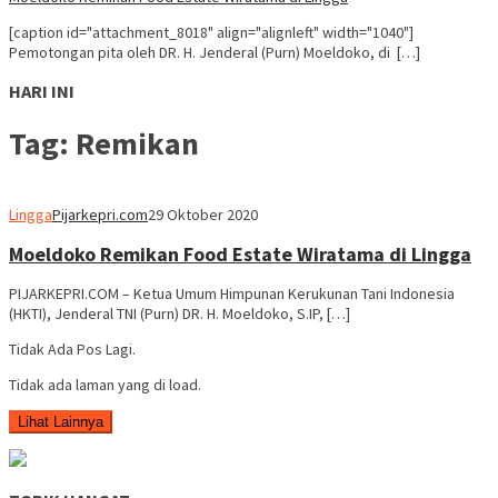
[caption id="attachment_8018" align="alignleft" width="1040"]
Pemotongan pita oleh DR. H. Jenderal (Purn) Moeldoko, di […]
HARI INI
Tag:
Remikan
Lingga
Pijarkepri.com
29 Oktober 2020
Moeldoko Remikan Food Estate Wiratama di Lingga
PIJARKEPRI.COM – Ketua Umum Himpunan Kerukunan Tani Indonesia
(HKTI), Jenderal TNI (Purn) DR. H. Moeldoko, S.IP, […]
Tidak Ada Pos Lagi.
Tidak ada laman yang di load.
Lihat Lainnya