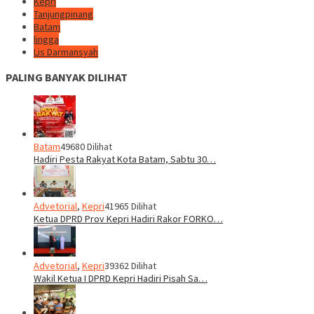
Kepri
Tanjungpinang
Batam
lingga
Lis Darmansyah
PALING BANYAK DILIHAT
Batam
49680 Dilihat
Hadiri Pesta Rakyat Kota Batam, Sabtu 30…
Advetorial
,
Kepri
41965 Dilihat
Ketua DPRD Prov Kepri Hadiri Rakor FORKO…
Advetorial
,
Kepri
39362 Dilihat
Wakil Ketua I DPRD Kepri Hadiri Pisah Sa…