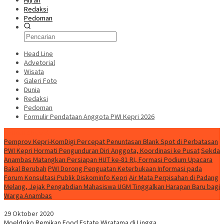
Hijrah
Redaksi
Pedoman
Head Line
Advetorial
Wisata
Galeri Foto
Dunia
Redaksi
Pedoman
Formulir Pendataan Anggota PWI Kepri 2026
Konten Spesial
Pemprov Kepri-KomDigi Percepat Penuntasan Blank Spot di Perbatasan
PWI Kepri Hormati Pengunduran Diri Anggota, Koordinasi ke Pusat
Sekda
Anambas Matangkan Persiapan HUT ke-81 RI, Formasi Podium Upacara
Bakal Berubah
PWI Dorong Penguatan Keterbukaan Informasi pada
Forum Konsultasi Publik Diskominfo Kepri
Air Mata Perpisahan di Padang
Melang, Jejak Pengabdian Mahasiswa UGM Tinggalkan Harapan Baru bagi
Warga Anambas
29 Oktober 2020
Moeldoko Remikan Food Estate Wiratama di Lingga