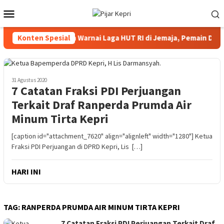
Loncat
Menu
ke
Mobile
konten
Konten Spesial
Kericuhan Warnai Laga HUT RI di Jemaja, Pemain Didug
31 Agustus 2020
7 Catatan Fraksi PDI Perjuangan
Terkait Draf Ranperda Prumda Air
Minum Tirta Kepri
[caption id="attachment_7620" align="alignleft" width="1280"] Ketua
Fraksi PDI Perjuangan di DPRD Kepri, Lis […]
HARI INI
TAG:
RANPERDA PRUMDA AIR MINUM TIRTA KEPRI
7 Catatan Fraksi PDI Perjuangan Terkait Draf