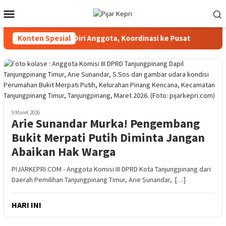
Loncat
Menu
ke
Mobile
konten
ati Pengunduran Diri Anggota, Koordinasi ke Pusat
Konten Spesial
Sekda
9 Maret 2026
Arie Sunandar Murka! Pengembang
Bukit Merpati Putih Diminta Jangan
Abaikan Hak Warga
PIJARKEPRI.COM - Anggota Komisi III DPRD Kota Tanjungpinang dari
Daerah Pemilihan Tanjungpinang Timur, Arie Sunandar, […]
HARI INI