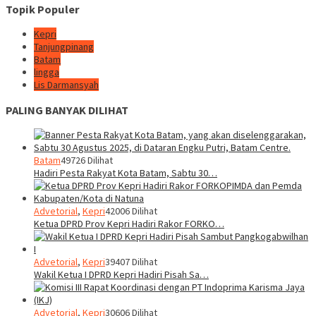
Topik Populer
Kepri
Tanjungpinang
Batam
lingga
Lis Darmansyah
PALING BANYAK DILIHAT
Batam
49726 Dilihat
Hadiri Pesta Rakyat Kota Batam, Sabtu 30…
Advetorial
,
Kepri
42006 Dilihat
Ketua DPRD Prov Kepri Hadiri Rakor FORKO…
Advetorial
,
Kepri
39407 Dilihat
Wakil Ketua I DPRD Kepri Hadiri Pisah Sa…
Advetorial
,
Kepri
30606 Dilihat