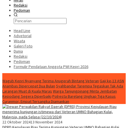
Hijrah
Redaksi
Pedoman
Head Line
Advetorial
Wisata
Galeri Foto
Dunia
Redaksi
Pedoman
Formulir Pendataan Anggota PWI Kepri 2026
Konten Spesial
Wagub Kepri Nyanyang Terima Anugerah Bintang Veteran
Gaji ke-13 ASN
Anambas Dipercepat Dua Bulan
Syahbandar Tarempa Tegaskan Tak Ada
Larangan Muat di Kuala Maras
Warga Tanjungpinang Minta Jembatan
Kepodang Segera Diperbaiki
Polresta Barelang Ungkap Tiga Kasus
Curanmor, Empat Tersangka Diamankan
22 Oktober 2024
13 November 2024
DPRD Kepulauan Riau Terima Kunjungan Veteran UMNO Bahagian Kulai