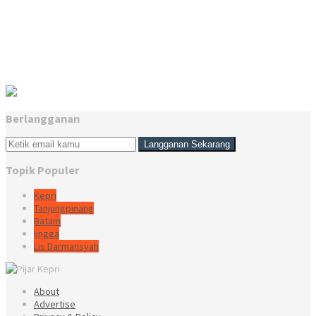
Berlangganan
Topik Populer
Kepri
Tanjungpinang
Batam
lingga
Lis Darmansyah
About
Advertise