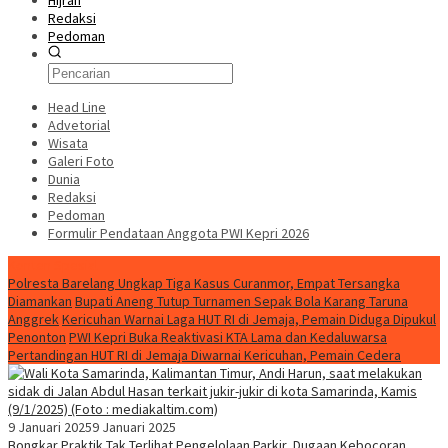
Hijrah
Redaksi
Pedoman
Head Line
Advetorial
Wisata
Galeri Foto
Dunia
Redaksi
Pedoman
Formulir Pendataan Anggota PWI Kepri 2026
Konten Spesial
Polresta Barelang Ungkap Tiga Kasus Curanmor, Empat Tersangka
Diamankan
Bupati Aneng Tutup Turnamen Sepak Bola Karang Taruna
Anggrek
Kericuhan Warnai Laga HUT RI di Jemaja, Pemain Diduga Dipukul
Penonton
PWI Kepri Buka Reaktivasi KTA Lama dan Kedaluwarsa
Pertandingan HUT RI di Jemaja Diwarnai Kericuhan, Pemain Cedera
9 Januari 2025
9 Januari 2025
Bongkar Praktik Tak Terlihat Pengelolaan Parkir, Dugaan Kebocoran