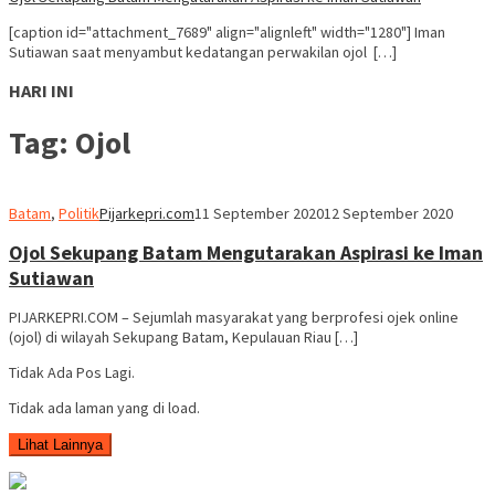
[caption id="attachment_7689" align="alignleft" width="1280"] Iman
Sutiawan saat menyambut kedatangan perwakilan ojol […]
HARI INI
Tag:
Ojol
Batam
,
Politik
Pijarkepri.com
11 September 2020
12 September 2020
Ojol Sekupang Batam Mengutarakan Aspirasi ke Iman
Sutiawan
PIJARKEPRI.COM – Sejumlah masyarakat yang berprofesi ojek online
(ojol) di wilayah Sekupang Batam, Kepulauan Riau […]
Tidak Ada Pos Lagi.
Tidak ada laman yang di load.
Lihat Lainnya