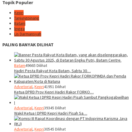
Topik Populer
Kepri
Tanjungpinang
Batam
lingga
Lis Darmansyah
PALING BANYAK DILIHAT
Batam
49665 Dilihat
Hadiri Pesta Rakyat Kota Batam, Sabtu 30…
Advetorial
,
Kepri
41951 Dilihat
Ketua DPRD Prov Kepri Hadiri Rakor FORKO…
Advetorial
,
Kepri
39345 Dilihat
Wakil Ketua I DPRD Kepri Hadiri Pisah Sa…
Advetorial
,
Kepri
30545 Dilihat