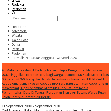
Hijrah
Redaksi
Pedoman
Head Line
Advetorial
Wisata
Galeri Foto
Dunia
Redaksi
Pedoman
Formulir Pendataan Anggota PWI Kepri 2026
Konten Spesial
Air Mata Perpisahan di Padang Melang, Jejak Pengabdian Mahasiswa
UGM Tinggalkan Harapan Baru bagi Warga Anambas
SD Kuala Maras Libas
SD Keramut 3-0, Melaju ke Babak Berikutnya di Turnamen HUT RI Ke-81
Kades Umarlisman Pesan Kepada BPD Baru Batu Utamakan Kepentingan
Masyarakat
Bupati Anambas Minta BPD Perkuat Tata Kelola
Pemerintahan Desa
Di Tengah Perebutan Bisnis Air Batam, Warga Pulau
Jaloh Berebut Setetes Air Bersih
11 September 2020
12 September 2020
Ojol Sekupang Batam Mengutarakan Aspirasi ke Iman Sutiawan