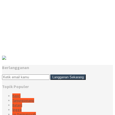
Berlangganan
Topik Populer
Kepri
Tanjungpinang
Batam
lingga
Lis Darmansyah