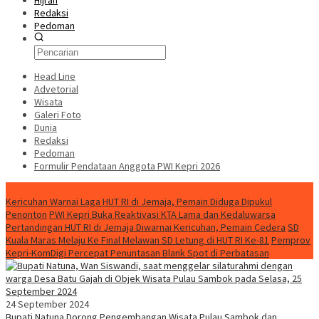
Hijrah
Redaksi
Pedoman
Head Line
Advetorial
Wisata
Galeri Foto
Dunia
Redaksi
Pedoman
Formulir Pendataan Anggota PWI Kepri 2026
Konten Spesial
Kericuhan Warnai Laga HUT RI di Jemaja, Pemain Diduga Dipukul
Penonton
PWI Kepri Buka Reaktivasi KTA Lama dan Kedaluwarsa
Pertandingan HUT RI di Jemaja Diwarnai Kericuhan, Pemain Cedera
SD
Kuala Maras Melaju Ke Final Melawan SD Letung di HUT RI Ke-81
Pemprov
Kepri-KomDigi Percepat Penuntasan Blank Spot di Perbatasan
24 September 2024
Bupati Natuna Dorong Pengembangan Wisata Pulau Sambok dan