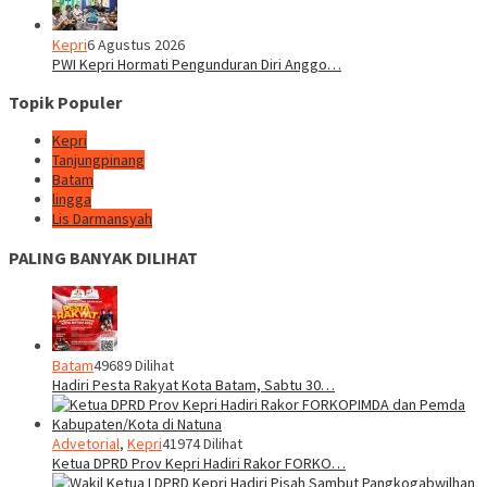
Kepri
6 Agustus 2026
PWI Kepri Hormati Pengunduran Diri Anggo…
Topik Populer
Kepri
Tanjungpinang
Batam
lingga
Lis Darmansyah
PALING BANYAK DILIHAT
Batam
49689 Dilihat
Hadiri Pesta Rakyat Kota Batam, Sabtu 30…
Advetorial
,
Kepri
41974 Dilihat
Ketua DPRD Prov Kepri Hadiri Rakor FORKO…