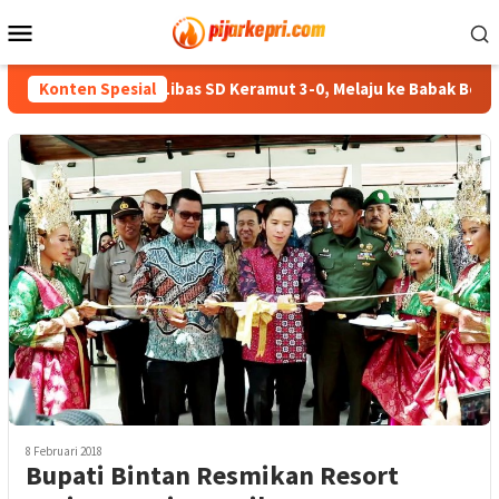
Loncat
Menu
ke
Mobile
konten
SD Kuala Maras Libas SD Keramut 3-0, Melaju ke Babak Berikutn
Konten Spesial
8 Februari 2018
Bupati Bintan Resmikan Resort