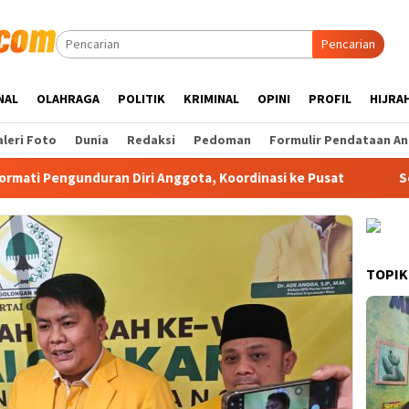
Pencarian
NAL
OLAHRAGA
POLITIK
KRIMINAL
OPINI
PROFIL
HIJRA
leri Foto
Dunia
Redaksi
Pedoman
Formulir Pendataan An
ran Diri Anggota, Koordinasi ke Pusat
Sekda Anambas Ma
TOPIK