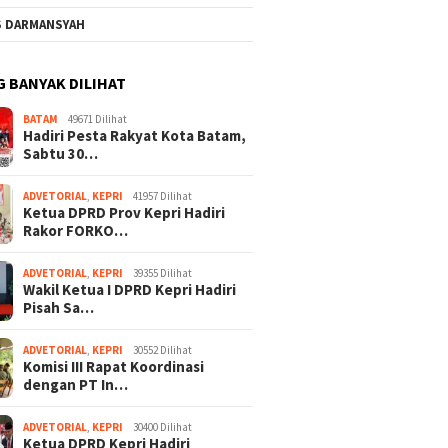
S DARMANSYAH
G BANYAK DILIHAT
BATAM
49671 Dilihat
Hadiri Pesta Rakyat Kota Batam,
Sabtu 30…
ADVETORIAL
,
KEPRI
41957 Dilihat
Ketua DPRD Prov Kepri Hadiri
Rakor FORKO…
ADVETORIAL
,
KEPRI
39355 Dilihat
Wakil Ketua I DPRD Kepri Hadiri
Pisah Sa…
ADVETORIAL
,
KEPRI
30552 Dilihat
Komisi III Rapat Koordinasi
dengan PT In…
ADVETORIAL
,
KEPRI
30400 Dilihat
Ketua DPRD Kepri Hadiri