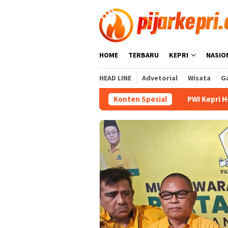
Loncat
ke
konten
HOME
TERBARU
KEPRI
NASIO
HEAD LINE
Advetorial
Wisata
Ga
Konten Spesial
PWI Kepri Hormati Pengundu