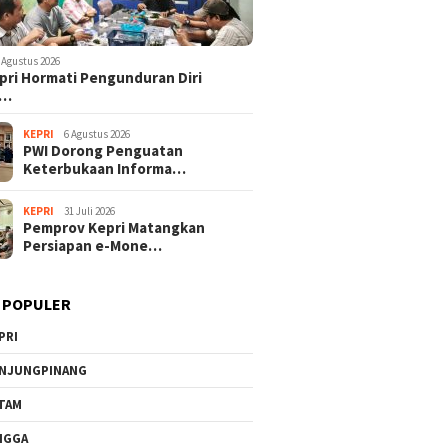
 Agustus 2026
pri Hormati Pengunduran Diri
o…
KEPRI
6 Agustus 2026
PWI Dorong Penguatan
Keterbukaan Informa…
KEPRI
31 Juli 2026
Pemprov Kepri Matangkan
Persiapan e-Mone…
 POPULER
PRI
NJUNGPINANG
TAM
NGGA