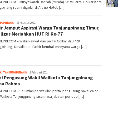
EPRI.COM – Musyawarah Daerah (Musda) Ke-VI Partai Golkar Kota
gpinang resmi digelar di Altrue Hotel, […]
NGPINANG
Pijarkepri.com
28 Agustus 2022
ir Jemput Aspirasi Warga Tanjungpinang Timur,
ligus Meriahkan HUT RI Ke-77
EPRI.COM – Wakil Rakyat dari partai Golkar di DPRD
gpinang, Novaliandri Fathir kembali menyapa warga […]
K
,
TANJUNGPINANG
Pijarkepri.com
2 Februari 2021
ai Pengusung Wakil Walikota Tanjungpinang
pa Rahma
KEPRI.COM – Sejumlah perwakilan partai pengusung bakal calon
Walikota Tanjungpinang sisa masa jabatan periode […]