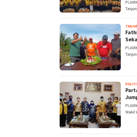
PIJARK
Tanjun
TANJU
Fath
Seka
PIJARK
Tanjun
POLITI
Part
Jum
PIJAR
Wakil 