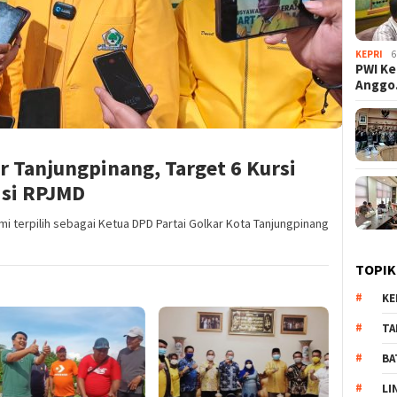
KEPRI
6
PWI Ke
Angg
r Tanjungpinang, Target 6 Kursi
isi RPJMD
mi terpilih sebagai Ketua DPD Partai Golkar Kota Tanjungpinang
TOPIK
KE
TA
BA
LI