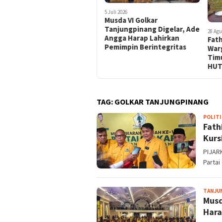
5 Juli 2026
Musda VI Golkar
Tanjungpinang Digelar, Ade
28 Agu
Angga Harap Lahirkan
Fath
Pemimpin Berintegritas
War
Timu
HUT
TAG:
GOLKAR TANJUNGPINANG
POLITI
Fath
Kurs
PIJARK
Partai
TANJU
Musd
Hara