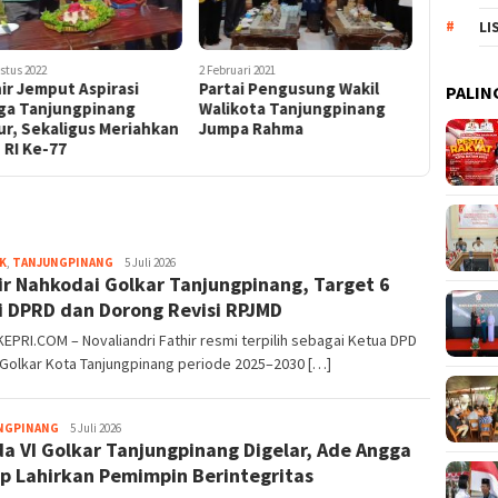
LI
stus 2022
2 Februari 2021
ir Jemput Aspirasi
Partai Pengusung Wakil
PALIN
ga Tanjungpinang
Walikota Tanjungpinang
r, Sekaligus Meriahkan
Jumpa Rahma
 RI Ke-77
K
,
TANJUNGPINANG
Pijarkepri.com
5 Juli 2026
ir Nahkodai Golkar Tanjungpinang, Target 6
i DPRD dan Dorong Revisi RPJMD
EPRI.COM – Novaliandri Fathir resmi terpilih sebagai Ketua DPD
 Golkar Kota Tanjungpinang periode 2025–2030 […]
NGPINANG
Pijarkepri.com
5 Juli 2026
a VI Golkar Tanjungpinang Digelar, Ade Angga
p Lahirkan Pemimpin Berintegritas