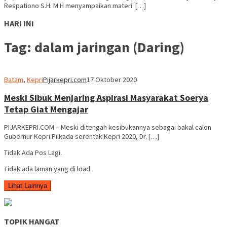
Respationo S.H. M.H menyampaikan materi […]
HARI INI
Tag:
dalam jaringan (Daring)
Batam
,
Kepri
Pijarkepri.com
17 Oktober 2020
Meski Sibuk Menjaring Aspirasi Masyarakat Soerya
Tetap Giat Mengajar
PIJARKEPRI.COM – Meski ditengah kesibukannya sebagai bakal calon
Gubernur Kepri Pilkada serentak Kepri 2020, Dr. […]
Tidak Ada Pos Lagi.
Tidak ada laman yang di load.
Lihat Lainnya
TOPIK HANGAT