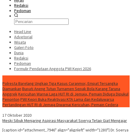
Hijrah
Redaksi
Pedoman
Head Line
Advetorial
Wisata
Galeri Foto
Dunia
Redaksi
Pedoman
Formulir Pendataan Anggota PWI Kepri 2026
Konten Spesial
Polresta Barelang Ungkap Tiga Kasus Curanmor, Empat Tersangka
Diamankan
Bupati Aneng Tutup Turnamen Sepak Bola Karang Taruna
Anggrek
Kericuhan Warnai Laga HUT RI di Jemaja, Pemain Diduga Dipukul
Penonton
PWI Kepri Buka Reaktivasi KTA Lama dan Kedaluwarsa
Pertandingan HUT RI di Jemaja Diwarnai Kericuhan, Pemain Cedera
17 Oktober 2020
Meski Sibuk Menjaring Aspirasi Masyarakat Soerya Tetap Giat Mengajar
[caption id="attachment_7946" align="alignleft" width="1280"] Dr. Soerya