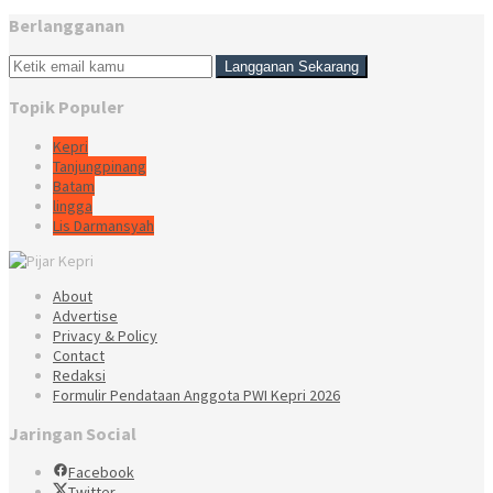
Berlangganan
Topik Populer
Kepri
Tanjungpinang
Batam
lingga
Lis Darmansyah
About
Advertise
Privacy & Policy
Contact
Redaksi
Formulir Pendataan Anggota PWI Kepri 2026
Jaringan Social
Facebook
Twitter