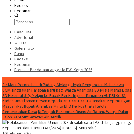
Hijrah
Redaksi
Pedoman
Head Line
Advetorial
Wisata
Galeri Foto
Dunia
Redaksi
Pedoman
Formulir Pendataan Anggota PWI Kepri 2026
Konten Spesial
Air Mata Perpisahan di Padang Melang, Jejak Pengabdian Mahasiswa
UGM Tinggalkan Harapan Baru bagi Warga Anambas
SD Kuala Maras Libas
SD Keramut 3-0, Melaju ke Babak Berikutnya di Turnamen HUT RI Ke-81
Kades Umarlisman Pesan Kepada BPD Baru Batu Utamakan Kepentingan
Masyarakat
Bupati Anambas Minta BPD Perkuat Tata Kelola
Pemerintahan Desa
Di Tengah Perebutan Bisnis Air Batam, Warga Pulau
Jaloh Berebut Setetes Air Bersih
16 Februari 2024