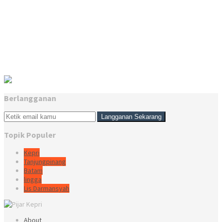
Berlangganan
Topik Populer
Kepri
Tanjungpinang
Batam
lingga
Lis Darmansyah
About