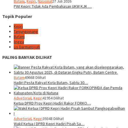
Batam
,
Kepri
,
Nasional
27 Juli 2026
PWI Kepri: Tidak Ada Pembahasan UKW KJK …
Topik Populer
Kepri
Tanjungpinang
Batam
lingga
Lis Darmansyah
PALING BANYAK DILIHAT
Batam
49668 Dilihat
Hadiri Pesta Rakyat Kota Batam, Sabtu 30…
Advetorial
,
Kepri
41954 Dilihat
Ketua DPRD Prov Kepri Hadiri Rakor FORKO…
Advetorial
,
Kepri
39348 Dilihat
Wakil Ketua I DPRD Kepri Hadiri Pisah Sa…