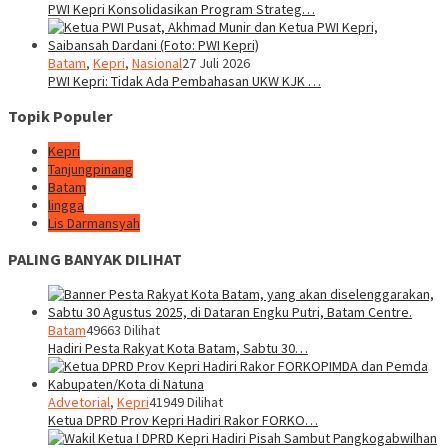
PWI Kepri Konsolidasikan Program Strateg…
Batam
,
Kepri
,
Nasional
27 Juli 2026
PWI Kepri: Tidak Ada Pembahasan UKW KJK …
Topik Populer
Kepri
Tanjungpinang
Batam
lingga
Lis Darmansyah
PALING BANYAK DILIHAT
Batam
49663 Dilihat
Hadiri Pesta Rakyat Kota Batam, Sabtu 30…
Advetorial
,
Kepri
41949 Dilihat
Ketua DPRD Prov Kepri Hadiri Rakor FORKO…