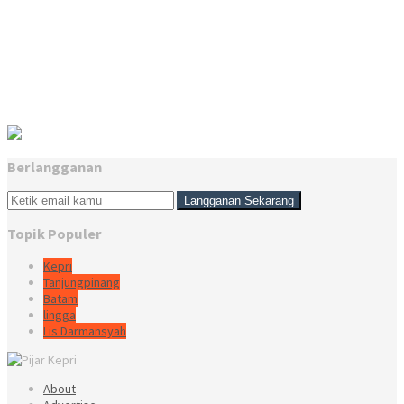
Berlangganan
Topik Populer
Kepri
Tanjungpinang
Batam
lingga
Lis Darmansyah
About