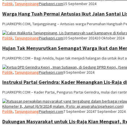
Politik
,
Tanjungpinang
Pijarkepri.com
15 September 2024
Warga Hang Tuah Permai Antusias Ikut Jalan Santai L
PIJARKEPRI.COM, Tanjungpinang – Antusias warga Perumahan Hangtuah Per
Politik
,
Tanjungpinang
Pijarkepri.com
10 September 2024
10 Oktober 2024
Hujan Tak Menyurutkan Semangat Warga Ikut dan Me
PIJARKEPRI.COM – Bagi Amilda, hujan tak menjadi halangan dia untuk iku
Politik
,
Tanjungpinang
Pijarkepri.com
9 September 2024
Instruksi Partai Gerindra: Kader Menangkan Lis-Raja 
PIJARKEPRI.COM – Kader Partai, Pengurus Partai Gerindra, mulai dari ranti
Politik
,
Tanjungpinang
Pijarkepri.com
7 September 2024
7 September 2024
Dukungan Masyarakat untuk Lis-Raja Kian Menguat, 