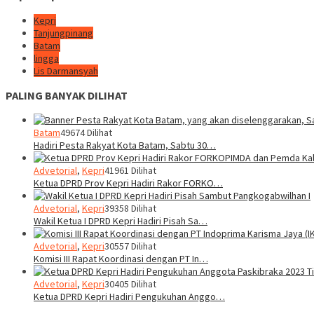
Kepri
Tanjungpinang
Batam
lingga
Lis Darmansyah
PALING BANYAK DILIHAT
Batam
49674 Dilihat
Hadiri Pesta Rakyat Kota Batam, Sabtu 30…
Advetorial
,
Kepri
41961 Dilihat
Ketua DPRD Prov Kepri Hadiri Rakor FORKO…
Advetorial
,
Kepri
39358 Dilihat
Wakil Ketua I DPRD Kepri Hadiri Pisah Sa…
Advetorial
,
Kepri
30557 Dilihat
Komisi III Rapat Koordinasi dengan PT In…
Advetorial
,
Kepri
30405 Dilihat
Ketua DPRD Kepri Hadiri Pengukuhan Anggo…