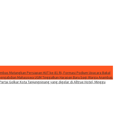
mbas Matangkan Persiapan HUT ke-81 RI, Formasi Podium Upacara Bakal
k Pengabdian Mahasiswa UGM Tinggalkan Harapan Baru bagi Warga Anambas