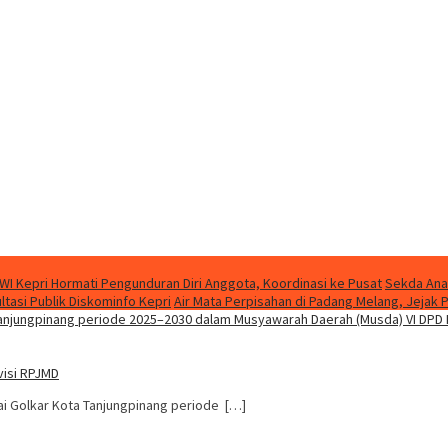
WI Kepri Hormati Pengunduran Diri Anggota, Koordinasi ke Pusat
Sekda Ana
asi Publik Diskominfo Kepri
Air Mata Perpisahan di Padang Melang, Jeja
visi RPJMD
tai Golkar Kota Tanjungpinang periode […]