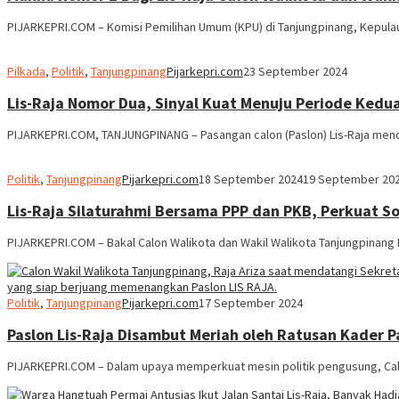
PIJARKEPRI.COM – Komisi Pemilihan Umum (KPU) di Tanjungpinang, Kepula
Pilkada
,
Politik
,
Tanjungpinang
Pijarkepri.com
23 September 2024
Lis-Raja Nomor Dua, Sinyal Kuat Menuju Periode Ked
PIJARKEPRI.COM, TANJUNGPINANG – Pasangan calon (Paslon) Lis-Raja mend
Politik
,
Tanjungpinang
Pijarkepri.com
18 September 2024
19 September 20
Lis-Raja Silaturahmi Bersama PPP dan PKB, Perkuat So
PIJARKEPRI.COM – Bakal Calon Walikota dan Wakil Walikota Tanjungpinang 
Politik
,
Tanjungpinang
Pijarkepri.com
17 September 2024
Paslon Lis-Raja Disambut Meriah oleh Ratusan Kader 
PIJARKEPRI.COM – Dalam upaya memperkuat mesin politik pengusung, Calon