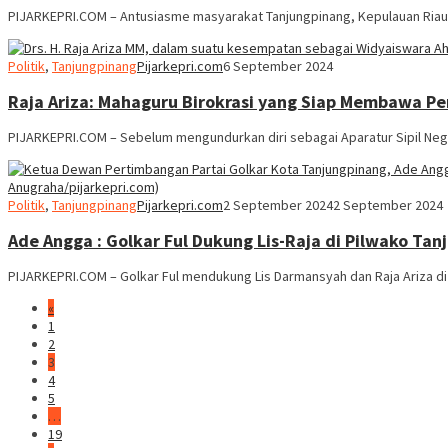
PIJARKEPRI.COM – Antusiasme masyarakat Tanjungpinang, Kepulauan Riau
Politik
,
Tanjungpinang
Pijarkepri.com
6 September 2024
Raja Ariza: Mahaguru Birokrasi yang Siap Membawa P
PIJARKEPRI.COM – Sebelum mengundurkan diri sebagai Aparatur Sipil Negar
Politik
,
Tanjungpinang
Pijarkepri.com
2 September 2024
2 September 2024
Ade Angga : Golkar Ful Dukung Lis-Raja di Pilwako Ta
PIJARKEPRI.COM – Golkar Ful mendukung Lis Darmansyah dan Raja Ariza di 
«
1
2
3
4
5
…
19