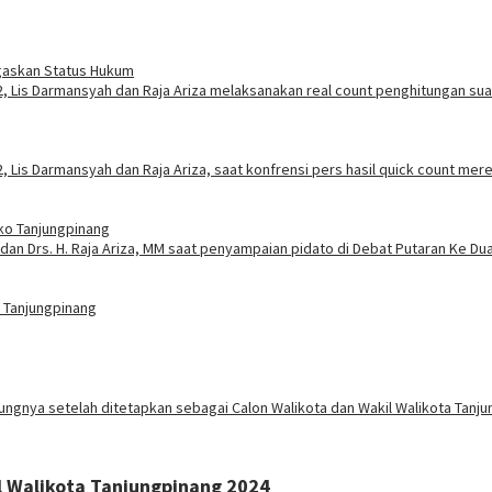
egaskan Status Hukum
ako Tanjungpinang
 Tanjungpinang
l Walikota Tanjungpinang 2024