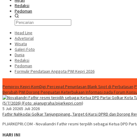
Hijrah
Redaksi
Pedoman
Head Line
Advetorial
Wisata
Galeri Foto
Dunia
Redaksi
Pedoman
Formulir Pendataan Anggota PWI Kepri 2026
Konten Spesial
Pemprov Kepri-KomDigi Percepat Penuntasan Blank Spot di Perbatasan
P
Berubah
PWI Dorong Penguatan Keterbukaan Informasi pada Forum Konsult
5 Juli 2026
5 Juli 2026
Fathir Nahkodai Golkar Tanjungpinang, Target 6 Kursi DPRD dan Dorong Re
PIJARKEPRI.COM - Novaliandri Fathir resmi terpilih sebagai Ketua DPD Par
HARI INI