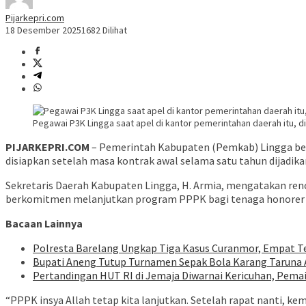
Pijarkepri.com
18 Desember 2025
1682 Dilihat
Pegawai P3K Lingga saat apel di kantor pemerintahan daerah itu, di
PIJARKEPRI.COM
– Pemerintah Kabupaten (Pemkab) Lingga ber
disiapkan setelah masa kontrak awal selama satu tahun dijadikan
Sekretaris Daerah Kabupaten Lingga, H. Armia, mengatakan renc
berkomitmen melanjutkan program PPPK bagi tenaga honorer ya
Bacaan Lainnya
Polresta Barelang Ungkap Tiga Kasus Curanmor, Empat 
Bupati Aneng Tutup Turnamen Sepak Bola Karang Taruna
Pertandingan HUT RI di Jemaja Diwarnai Kericuhan, Pema
“PPPK insya Allah tetap kita lanjutkan. Setelah rapat nanti, k