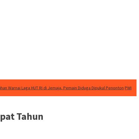
uhan Warnai Laga HUT RI di Jemaja, Pemain Diduga Dipukul Penonton
PWI
pat Tahun