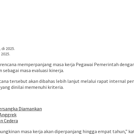
 2025.
encana memperpanjang masa kerja Pegawai Pemerintah dengan Pe
 sebagai masa evaluasi kinerja.
ana tersebut akan dibahas lebih lanjut melalui rapat internal p
ng dinilai memenuhi kriteria.
Tersangka Diamankan
 Anggrek
in Cedera
emungkinan masa kerja akan diperpanjang hingga empat tahun,” ka