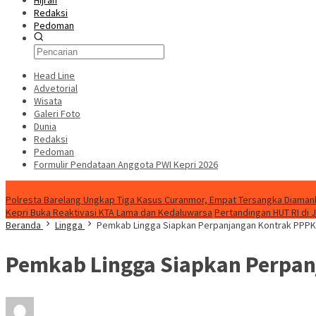
Hijrah
Redaksi
Pedoman
Head Line
Advetorial
Wisata
Galeri Foto
Dunia
Redaksi
Pedoman
Formulir Pendataan Anggota PWI Kepri 2026
Konten Spesial
Polresta Barelang Ungkap Tiga Kasus Curanmor, Empat Tersangka Diaman
Kepri Buka Reaktivasi KTA Lama dan Kedaluwarsa
Pertandingan HUT RI di 
Beranda
Lingga
Pemkab Lingga Siapkan Perpanjangan Kontrak PPPK
Pemkab Lingga Siapkan Perpan