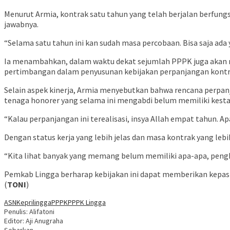
Menurut Armia, kontrak satu tahun yang telah berjalan berfung
jawabnya.
“Selama satu tahun ini kan sudah masa percobaan. Bisa saja ada 
Ia menambahkan, dalam waktu dekat sejumlah PPPK juga akan m
pertimbangan dalam penyusunan kebijakan perpanjangan kontr
Selain aspek kinerja, Armia menyebutkan bahwa rencana perpa
tenaga honorer yang selama ini mengabdi belum memiliki kest
“Kalau perpanjangan ini terealisasi, insya Allah empat tahun. 
Dengan status kerja yang lebih jelas dan masa kontrak yang leb
“Kita lihat banyak yang memang belum memiliki apa-apa, pengha
Pemkab Lingga berharap kebijakan ini dapat memberikan kepast
(
TONI
)
ASN
Kepri
lingga
PPPK
PPPK Lingga
Penulis: Alifatoni
Editor: Aji Anugraha