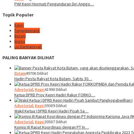
PWI Kepri Hormati Pengunduran Diri Anggo…
Topik Populer
Kepri
Tanjungpinang
Batam
lingga
Lis Darmansyah
PALING BANYAK DILIHAT
Batam
49706 Dilihat
Hadiri Pesta Rakyat Kota Batam, Sabtu 30…
Advetorial
,
Kepri
41990 Dilihat
Ketua DPRD Prov Kepri Hadiri Rakor FORKO…
Advetorial
,
Kepri
39389 Dilihat
Wakil Ketua I DPRD Kepri Hadiri Pisah Sa…
Advetorial
,
Kepri
30587 Dilihat
Komisi III Rapat Koordinasi dengan PT In…