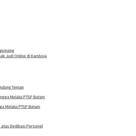
ngpinang
bak Judi Online di Kamboja
rundung Teman
ga Melalui PTSP Batam
 atas Dedikasi Personel