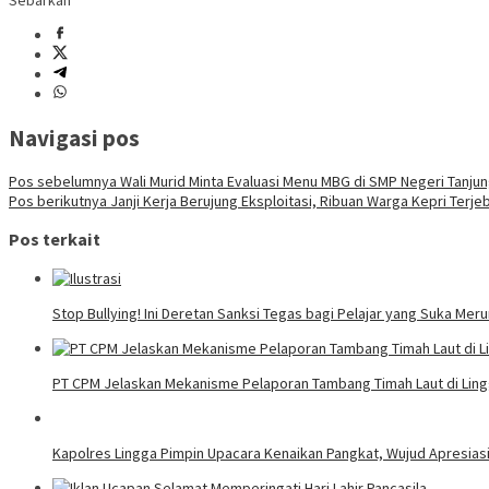
Sebarkan
Navigasi pos
Pos sebelumnya
Wali Murid Minta Evaluasi Menu MBG di SMP Negeri Tanju
Pos berikutnya
Janji Kerja Berujung Eksploitasi, Ribuan Warga Kepri Terje
Pos terkait
Stop Bullying! Ini Deretan Sanksi Tegas bagi Pelajar yang Suka Me
PT CPM Jelaskan Mekanisme Pelaporan Tambang Timah Laut di Ling
Kapolres Lingga Pimpin Upacara Kenaikan Pangkat, Wujud Apresiasi