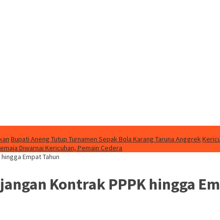
kan
Bupati Aneng Tutup Turnamen Sepak Bola Karang Taruna Anggrek
Keric
Jemaja Diwarnai Kericuhan, Pemain Cedera
 hingga Empat Tahun
jangan Kontrak PPPK hingga Em