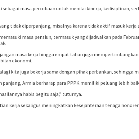
si sebagai masa percobaan untuk menilai kinerja, kedisiplinan, 
yang tidak diperpanjang, misalnya karena tidak aktif masuk kerja
emasuki masa pensiun, termasuk yang dijadwalkan pada Februari
ak.
njangan masa kerja hingga empat tahun juga mempertimbangkan 
abilan ekonomi.
Apalagi kita juga bekerja sama dengan pihak perbankan, sehingga 
ih panjang, Armia berharap para PPPK memiliki peluang lebih bai
silannya habis begitu saja,” tuturnya.
ian kerja sekaligus meningkatkan kesejahteraan tenaga honorer 